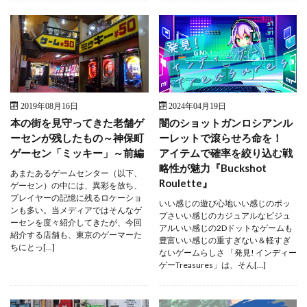
2019年08月16日
2024年04月19日
本の街を見守ってきた老舗ゲ
闇のショットガンロシアンル
ーセンが残したもの～神保町
ーレットで滾らせろ命を！
ゲーセン「ミッキー」～前編
アイテムで確率を絞り込む戦
略性が魅力『Buckshot
あまたあるゲームセンター（以下、
Roulette』
ゲーセン）の中には、異彩を放ち、
プレイヤーの記憶に残るロケーショ
いい感じの遊び心地いい感じのポッ
ンも多い。当メディアではそんなゲ
プさいい感じのカジュアルなビジュ
ーセンを度々紹介してきたが、今回
アルいい感じの2Dドットなゲームも
紹介する店舗も、東京のゲーマーた
豊富いい感じの重すぎない＆軽すぎ
ちにとっ[…]
ないゲームらしさ 「発見! インディー
ゲーTreasures」は、そん[…]