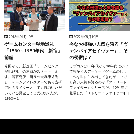
2018年04月10日
2022年09月16日
ゲームセンター聖地巡礼
今なお根強い人気を誇る『ヴ
「1980～1990年代 新宿」
ァンパイアセイヴァー』、そ
前編
の秘密は？
今回から、新企画「ゲームセンター
カプコンは80年代から90年代にかけ
聖地巡礼」の連載がスタートしま
て数多くのアーケードゲームのヒッ
す。当研究所・所長の大堀康祐氏
ト作を世に生み出してきたが、中で
と、ゲームディレクターであり当研
も高い人気を誇るのが『ストリート
究所のライターとしても協力いただ
ファイター』シリーズだ。1991年に
いている見城こうじ氏のお2人が、
登場した『ストリートファイターI[…]
1980～1[…]