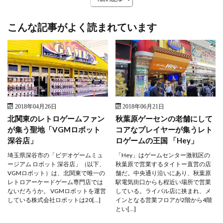
こんな記事がよく読まれています
2018年04月26日
2018年06月21日
北関東のレトロゲームファン
秋葉原ゲーセンの老舗にして
が集う聖地「VGMロボット
コアなプレイヤーが集うレト
深谷店」
ロゲームの王国 「Hey」
埼玉県深谷市の「ビデオゲームミュ
「Hey」はゲームセンター激戦区の
ージアム ロボット 深谷店」（以下、
秋葉原で営業するタイトー直営の店
VGMロボット）は、北関東で唯一の
舗だ。中央通り沿いにあり、秋葉原
レトロアーケードゲーム専門店では
駅電気街口からも程近い場所で営業
ないだろうか。 VGMロボットを運営
している。ライバル店に挟まれ、メ
している株式会社ロボットは20[…]
インとなる営業フロアが2階から4階
とい[…]