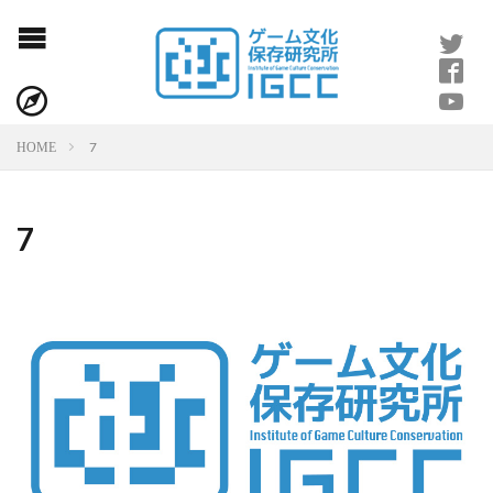
7
HOME
7