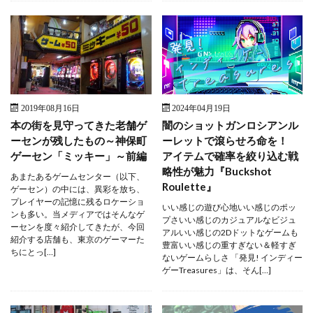
2019年08月16日
2024年04月19日
本の街を見守ってきた老舗ゲ
闇のショットガンロシアンル
ーセンが残したもの～神保町
ーレットで滾らせろ命を！
ゲーセン「ミッキー」～前編
アイテムで確率を絞り込む戦
略性が魅力『Buckshot
あまたあるゲームセンター（以下、
Roulette』
ゲーセン）の中には、異彩を放ち、
プレイヤーの記憶に残るロケーショ
いい感じの遊び心地いい感じのポッ
ンも多い。当メディアではそんなゲ
プさいい感じのカジュアルなビジュ
ーセンを度々紹介してきたが、今回
アルいい感じの2Dドットなゲームも
紹介する店舗も、東京のゲーマーた
豊富いい感じの重すぎない＆軽すぎ
ちにとっ[…]
ないゲームらしさ 「発見! インディー
ゲーTreasures」は、そん[…]