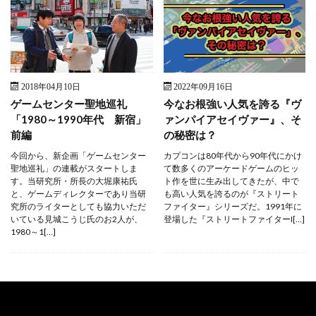
2018年04月10日
2022年09月16日
ゲームセンター聖地巡礼
今なお根強い人気を誇る『ヴ
「1980～1990年代 新宿」
ァンパイアセイヴァー』、そ
前編
の秘密は？
今回から、新企画「ゲームセンター
カプコンは80年代から90年代にかけ
聖地巡礼」の連載がスタートしま
て数多くのアーケードゲームのヒッ
す。当研究所・所長の大堀康祐氏
ト作を世に生み出してきたが、中で
と、ゲームディレクターであり当研
も高い人気を誇るのが『ストリート
究所のライターとしても協力いただ
ファイター』シリーズだ。1991年に
いている見城こうじ氏のお2人が、
登場した『ストリートファイターI[…]
1980～1[…]