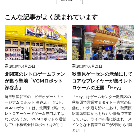
こんな記事がよく読まれています
2018年04月26日
2018年06月21日
北関東のレトロゲームファン
秋葉原ゲーセンの老舗にして
が集う聖地「VGMロボット
コアなプレイヤーが集うレト
深谷店」
ロゲームの王国 「Hey」
埼玉県深谷市の「ビデオゲームミュ
「Hey」はゲームセンター激戦区の
ージアム ロボット 深谷店」（以下、
秋葉原で営業するタイトー直営の店
VGMロボット）は、北関東で唯一の
舗だ。中央通り沿いにあり、秋葉原
レトロアーケードゲーム専門店では
駅電気街口からも程近い場所で営業
ないだろうか。 VGMロボットを運営
している。ライバル店に挟まれ、メ
している株式会社ロボットは20[…]
インとなる営業フロアが2階から4階
とい[…]