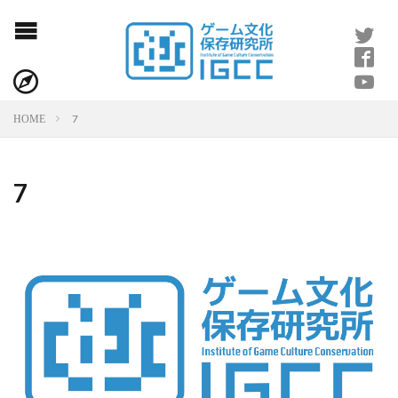
7
HOME
7