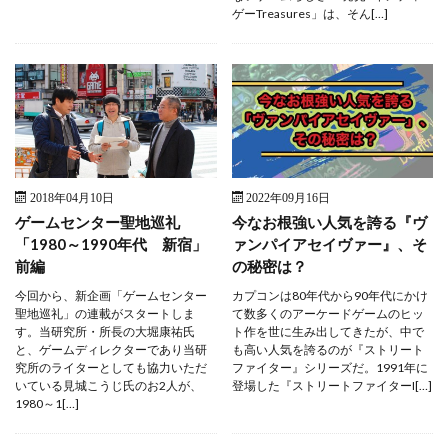
ゲーTreasures」は、そん[…]
2018年04月10日
2022年09月16日
ゲームセンター聖地巡礼
今なお根強い人気を誇る『ヴ
「1980～1990年代 新宿」
ァンパイアセイヴァー』、そ
前編
の秘密は？
今回から、新企画「ゲームセンター
カプコンは80年代から90年代にかけ
聖地巡礼」の連載がスタートしま
て数多くのアーケードゲームのヒッ
す。当研究所・所長の大堀康祐氏
ト作を世に生み出してきたが、中で
と、ゲームディレクターであり当研
も高い人気を誇るのが『ストリート
究所のライターとしても協力いただ
ファイター』シリーズだ。1991年に
いている見城こうじ氏のお2人が、
登場した『ストリートファイターI[…]
1980～1[…]