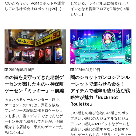
ないだろうか。 VGMロボットを運営
している。ライバル店に挟まれ、メ
している株式会社ロボットは20[…]
インとなる営業フロアが2階から4階
とい[…]
2019年08月16日
2024年04月19日
本の街を見守ってきた老舗ゲ
闇のショットガンロシアンル
ーセンが残したもの～神保町
ーレットで滾らせろ命を！
ゲーセン「ミッキー」～前編
アイテムで確率を絞り込む戦
略性が魅力『Buckshot
あまたあるゲームセンター（以下、
Roulette』
ゲーセン）の中には、異彩を放ち、
プレイヤーの記憶に残るロケーショ
いい感じの遊び心地いい感じのポッ
ンも多い。当メディアではそんなゲ
プさいい感じのカジュアルなビジュ
ーセンを度々紹介してきたが、今回
アルいい感じの2Dドットなゲームも
紹介する店舗も、東京のゲーマーた
豊富いい感じの重すぎない＆軽すぎ
ちにとっ[…]
ないゲームらしさ 「発見! インディー