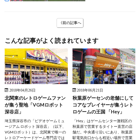
《前の記事へ
こんな記事がよく読まれています
2018年04月26日
2018年06月21日
北関東のレトロゲームファン
秋葉原ゲーセンの老舗にして
が集う聖地「VGMロボット
コアなプレイヤーが集うレト
深谷店」
ロゲームの王国 「Hey」
埼玉県深谷市の「ビデオゲームミュ
「Hey」はゲームセンター激戦区の
ージアム ロボット 深谷店」（以下、
秋葉原で営業するタイトー直営の店
VGMロボット）は、北関東で唯一の
舗だ。中央通り沿いにあり、秋葉原
レトロアーケードゲーム専門店では
駅電気街口からも程近い場所で営業