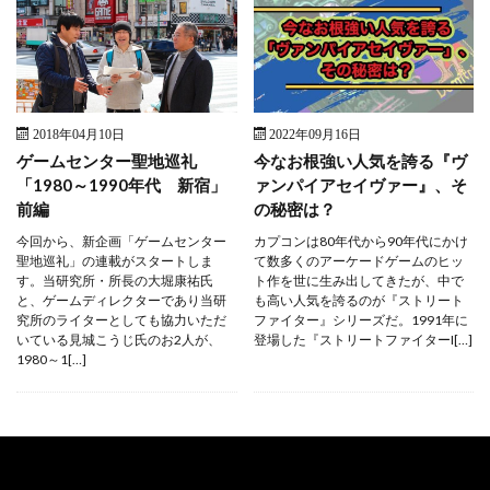
2018年04月10日
2022年09月16日
ゲームセンター聖地巡礼
今なお根強い人気を誇る『ヴ
「1980～1990年代 新宿」
ァンパイアセイヴァー』、そ
前編
の秘密は？
今回から、新企画「ゲームセンター
カプコンは80年代から90年代にかけ
聖地巡礼」の連載がスタートしま
て数多くのアーケードゲームのヒッ
す。当研究所・所長の大堀康祐氏
ト作を世に生み出してきたが、中で
と、ゲームディレクターであり当研
も高い人気を誇るのが『ストリート
究所のライターとしても協力いただ
ファイター』シリーズだ。1991年に
いている見城こうじ氏のお2人が、
登場した『ストリートファイターI[…]
1980～1[…]