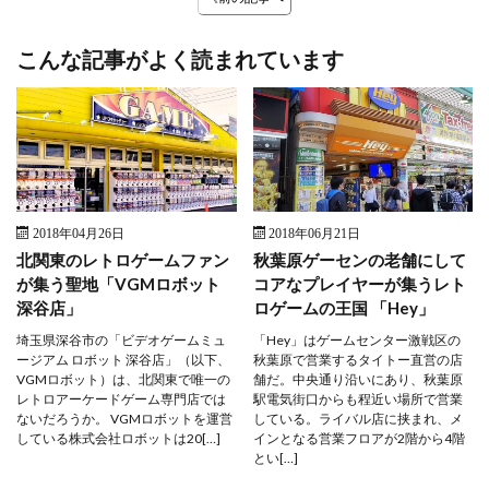
こんな記事がよく読まれています
2018年04月26日
2018年06月21日
北関東のレトロゲームファン
秋葉原ゲーセンの老舗にして
が集う聖地「VGMロボット
コアなプレイヤーが集うレト
深谷店」
ロゲームの王国 「Hey」
埼玉県深谷市の「ビデオゲームミュ
「Hey」はゲームセンター激戦区の
ージアム ロボット 深谷店」（以下、
秋葉原で営業するタイトー直営の店
VGMロボット）は、北関東で唯一の
舗だ。中央通り沿いにあり、秋葉原
レトロアーケードゲーム専門店では
駅電気街口からも程近い場所で営業
ないだろうか。 VGMロボットを運営
している。ライバル店に挟まれ、メ
している株式会社ロボットは20[…]
インとなる営業フロアが2階から4階
とい[…]