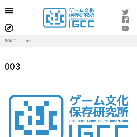
003
HOME
003