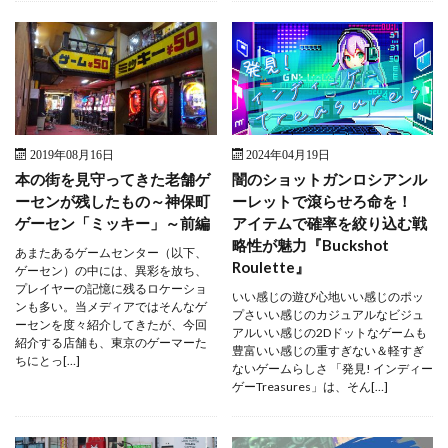
2019年08月16日
2024年04月19日
本の街を見守ってきた老舗ゲ
闇のショットガンロシアンル
ーセンが残したもの～神保町
ーレットで滾らせろ命を！
ゲーセン「ミッキー」～前編
アイテムで確率を絞り込む戦
略性が魅力『Buckshot
あまたあるゲームセンター（以下、
Roulette』
ゲーセン）の中には、異彩を放ち、
プレイヤーの記憶に残るロケーショ
いい感じの遊び心地いい感じのポッ
ンも多い。当メディアではそんなゲ
プさいい感じのカジュアルなビジュ
ーセンを度々紹介してきたが、今回
アルいい感じの2Dドットなゲームも
紹介する店舗も、東京のゲーマーた
豊富いい感じの重すぎない＆軽すぎ
ちにとっ[…]
ないゲームらしさ 「発見! インディー
ゲーTreasures」は、そん[…]