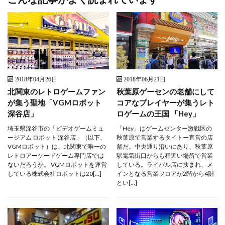
2018年04月26日
2018年06月21日
北関東のレトロゲームファン
秋葉原ゲーセンの老舗にして
が集う聖地「VGMロボット
コアなプレイヤーが集うレト
深谷店」
ロゲームの王国 「Hey」
埼玉県深谷市の「ビデオゲームミュ
「Hey」はゲームセンター激戦区の
ージアム ロボット 深谷店」（以下、
秋葉原で営業するタイトー直営の店
VGMロボット）は、北関東で唯一の
舗だ。中央通り沿いにあり、秋葉原
レトロアーケードゲーム専門店では
駅電気街口からも程近い場所で営業
ないだろうか。 VGMロボットを運営
している。ライバル店に挟まれ、メ
している株式会社ロボットは20[…]
インとなる営業フロアが2階から4階
とい[…]