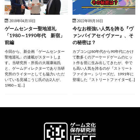
2018年04月10日
2022年09月16日
ゲームセンター聖地巡礼
今なお根強い人気を誇る『ヴ
「1980～1990年代 新宿」
ァンパイアセイヴァー』、そ
前編
の秘密は？
今回から、新企画「ゲームセンター
カプコンは80年代から90年代にかけ
聖地巡礼」の連載がスタートしま
て数多くのアーケードゲームのヒッ
す。当研究所・所長の大堀康祐氏
ト作を世に生み出してきたが、中で
と、ゲームディレクターであり当研
も高い人気を誇るのが『ストリート
究所のライターとしても協力いただ
ファイター』シリーズだ。1991年に
いている見城こうじ氏のお2人が、
登場した『ストリートファイターI[…]
1980～1[…]