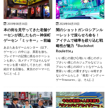
2019年08月16日
2024年04月19日
本の街を見守ってきた老舗ゲ
闇のショットガンロシアンル
ーセンが残したもの～神保町
ーレットで滾らせろ命を！
ゲーセン「ミッキー」～前編
アイテムで確率を絞り込む戦
略性が魅力『Buckshot
あまたあるゲームセンター（以下、
Roulette』
ゲーセン）の中には、異彩を放ち、
プレイヤーの記憶に残るロケーショ
いい感じの遊び心地いい感じのポッ
ンも多い。当メディアではそんなゲ
プさいい感じのカジュアルなビジュ
ーセンを度々紹介してきたが、今回
アルいい感じの2Dドットなゲームも
紹介する店舗も、東京のゲーマーた
豊富いい感じの重すぎない＆軽すぎ
ちにとっ[…]
ないゲームらしさ 「発見! インディー
ゲーTreasures」は、そん[…]