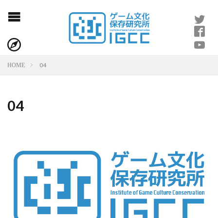
04
HOME
04