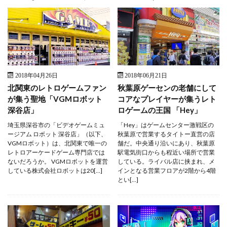
2018年04月26日
2018年06月21日
北関東のレトロゲームファン
秋葉原ゲーセンの老舗にして
が集う聖地「VGMロボット
コアなプレイヤーが集うレト
深谷店」
ロゲームの王国 「Hey」
埼玉県深谷市の「ビデオゲームミュ
「Hey」はゲームセンター激戦区の
ージアム ロボット 深谷店」（以下、
秋葉原で営業するタイトー直営の店
VGMロボット）は、北関東で唯一の
舗だ。中央通り沿いにあり、秋葉原
レトロアーケードゲーム専門店では
駅電気街口からも程近い場所で営業
ないだろうか。 VGMロボットを運営
している。ライバル店に挟まれ、メ
している株式会社ロボットは20[…]
インとなる営業フロアが2階から4階
とい[…]