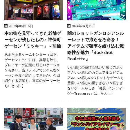
2019年08月16日
2024年04月19日
本の街を見守ってきた老舗ゲ
闇のショットガンロシアンル
ーセンが残したもの～神保町
ーレットで滾らせろ命を！
ゲーセン「ミッキー」～前編
アイテムで確率を絞り込む戦
略性が魅力『Buckshot
あまたあるゲームセンター（以下、
Roulette』
ゲーセン）の中には、異彩を放ち、
プレイヤーの記憶に残るロケーショ
いい感じの遊び心地いい感じのポッ
ンも多い。当メディアではそんなゲ
プさいい感じのカジュアルなビジュ
ーセンを度々紹介してきたが、今回
アルいい感じの2Dドットなゲームも
紹介する店舗も、東京のゲーマーた
豊富いい感じの重すぎない＆軽すぎ
ちにとっ[…]
ないゲームらしさ 「発見! インディー
ゲーTreasures」は、そん[…]