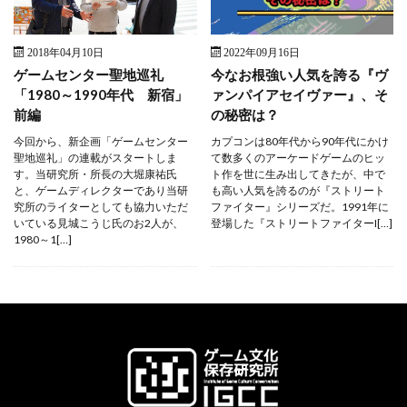
2018年04月10日
2022年09月16日
ゲームセンター聖地巡礼
今なお根強い人気を誇る『ヴ
「1980～1990年代 新宿」
ァンパイアセイヴァー』、そ
前編
の秘密は？
今回から、新企画「ゲームセンター
カプコンは80年代から90年代にかけ
聖地巡礼」の連載がスタートしま
て数多くのアーケードゲームのヒッ
す。当研究所・所長の大堀康祐氏
ト作を世に生み出してきたが、中で
と、ゲームディレクターであり当研
も高い人気を誇るのが『ストリート
究所のライターとしても協力いただ
ファイター』シリーズだ。1991年に
いている見城こうじ氏のお2人が、
登場した『ストリートファイターI[…]
1980～1[…]