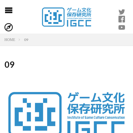
09
HOME
09