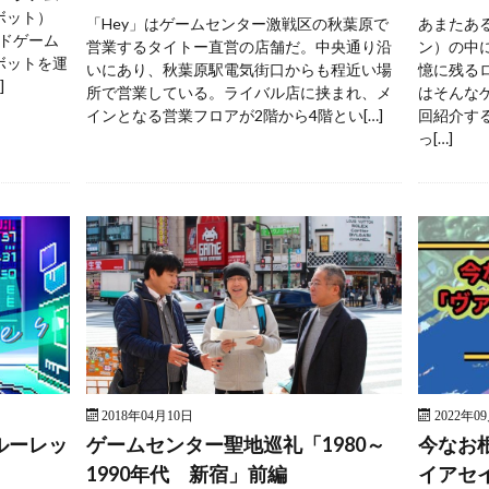
ボット）
「Hey」はゲームセンター激戦区の秋葉原で
あまたあ
ドゲーム
営業するタイトー直営の店舗だ。中央通り沿
ン）の中
ボットを運
いにあり、秋葉原駅電気街口からも程近い場
憶に残る
]
所で営業している。ライバル店に挟まれ、メ
はそんな
インとなる営業フロアが2階から4階とい[…]
回紹介す
っ[…]
2018年04月10日
2022年0
ルーレッ
ゲームセンター聖地巡礼「1980～
今なお
1990年代 新宿」前編
イアセ