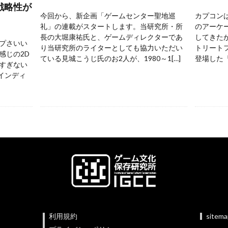
戦略性が
今回から、新企画「ゲームセンター聖地巡
カプコンは
礼」の連載がスタートします。当研究所・所
のアーケ
長の大堀康祐氏と、ゲームディレクターであ
してきた
プさいい
り当研究所のライターとしても協力いただい
トリートフ
感じの2D
ている見城こうじ氏のお2人が、1980～1[…]
登場した『
すぎない
 インディ
利用規約
sitem