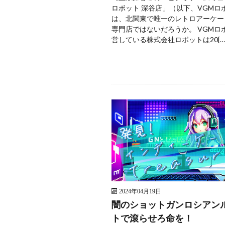
ロボット 深谷店」（以下、VGMロ
は、北関東で唯一のレトロアーケー
専門店ではないだろうか。 VGMロ
営している株式会社ロボットは20[…
2024年04月19日
闇のショットガンロシアン
トで滾らせろ命を！