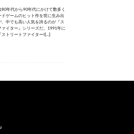
80年代から90年代にかけて数多く
ードゲームのヒット作を世に生み出
が、中でも高い人気を誇るのが『ス
ァイター』シリーズだ。1991年に
ストリートファイターI[…]
ap