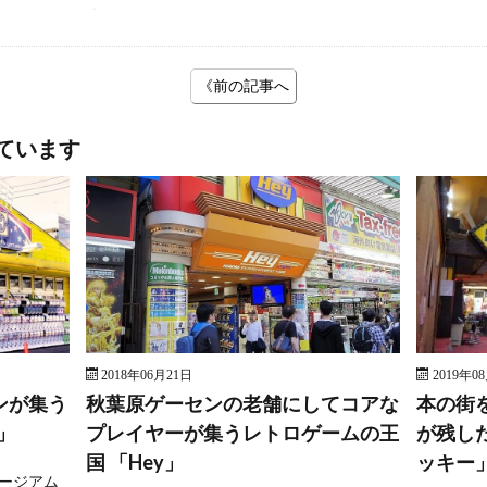
《前の記事へ
ています
2018年06月21日
2019年0
ンが集う
秋葉原ゲーセンの老舗にしてコアな
本の街
」
プレイヤーが集うレトロゲームの王
が残し
国 「Hey」
ッキー
ージアム