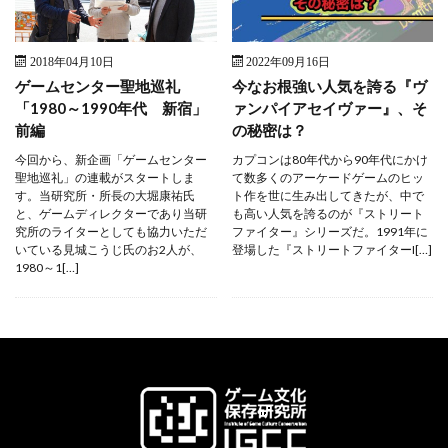
2018年04月10日
2022年09月16日
ゲームセンター聖地巡礼
今なお根強い人気を誇る『ヴ
「1980～1990年代 新宿」
ァンパイアセイヴァー』、そ
前編
の秘密は？
今回から、新企画「ゲームセンター
カプコンは80年代から90年代にかけ
聖地巡礼」の連載がスタートしま
て数多くのアーケードゲームのヒッ
す。当研究所・所長の大堀康祐氏
ト作を世に生み出してきたが、中で
と、ゲームディレクターであり当研
も高い人気を誇るのが『ストリート
究所のライターとしても協力いただ
ファイター』シリーズだ。1991年に
いている見城こうじ氏のお2人が、
登場した『ストリートファイターI[…]
1980～1[…]