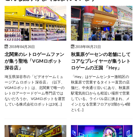
2018年04月26日
2018年06月21日
北関東のレトロゲームファン
秋葉原ゲーセンの老舗にして
が集う聖地「VGMロボット
コアなプレイヤーが集うレト
深谷店」
ロゲームの王国 「Hey」
埼玉県深谷市の「ビデオゲームミュ
「Hey」はゲームセンター激戦区の
ージアム ロボット 深谷店」（以下、
秋葉原で営業するタイトー直営の店
VGMロボット）は、北関東で唯一の
舗だ。中央通り沿いにあり、秋葉原
レトロアーケードゲーム専門店では
駅電気街口からも程近い場所で営業
ないだろうか。 VGMロボットを運営
している。ライバル店に挟まれ、メ
している株式会社ロボットは20[…]
インとなる営業フロアが2階から4階
とい[…]