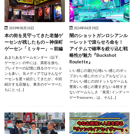
2019年08月16日
2024年04月19日
本の街を見守ってきた老舗ゲ
闇のショットガンロシアンル
ーセンが残したもの～神保町
ーレットで滾らせろ命を！
ゲーセン「ミッキー」～前編
アイテムで確率を絞り込む戦
略性が魅力『Buckshot
あまたあるゲームセンター（以下、
Roulette』
ゲーセン）の中には、異彩を放ち、
プレイヤーの記憶に残るロケーショ
いい感じの遊び心地いい感じのポッ
ンも多い。当メディアではそんなゲ
プさいい感じのカジュアルなビジュ
ーセンを度々紹介してきたが、今回
アルいい感じの2Dドットなゲームも
紹介する店舗も、東京のゲーマーた
豊富いい感じの重すぎない＆軽すぎ
ちにとっ[…]
ないゲームらしさ 「発見! インディー
ゲーTreasures」は、そん[…]