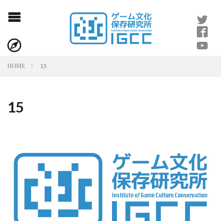
15
HOME
15