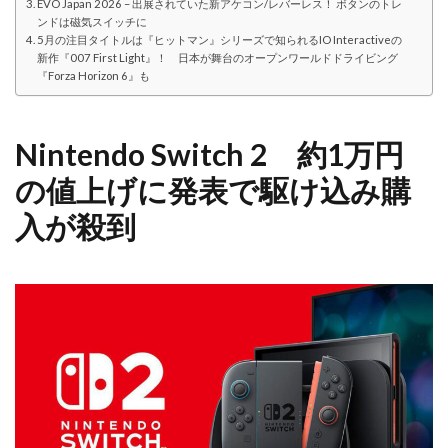
EVO Japan 2026 – 出展されていた新アケコン/レバーレス！ ボタンのトレ
ンドは磁気スイッチに
5月の注目タイトルは『ヒットマン』シリーズで知られるIO Interactiveの
新作『007 First Light』！ 日本が舞台のオープンワールドドライビング
『Forza Horizon 6』も
Nintendo Switch 2 約1万円
の値上げに発表で駆け込み購
入が殺到