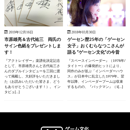
2019年12月16日
2018年03月30日
市原雄亮＆古代祐三 両氏の
ゲーセン歴25年の「ゲーセン
サイン色紙をプレゼントしま
女子」おくむらなつこさんが
す！
語る “ゲーセン文化”の今昔
『アクトレイザー』楽譜化決定記念
『スペースインベーダー』（1978年/
として、市原雄亮さんと古代祐三さ
タイトー）の爆発的ヒットにより、
んのダブルインタビューを三回に渡
同作のみが並ぶ「インベーダーハウ
って掲載し、大好評をいただきまし
ス」が日本中に乱立した1979年。翌
た（お読みいただいた皆さま、どう
年以降、インベーダーブームは収束
もありがとうございます！）。 イン
するものの、『パックマン』（1[…]
タビュ[…]