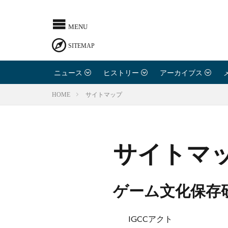
IGCCとは
寄稿のお
ニュース
ヒストリー
アーカイブス
お問い合
サイトマップ
HOME
利用規約
サイトマ
プライバ
ゲーム文化保存
ライター
IGCCアクト