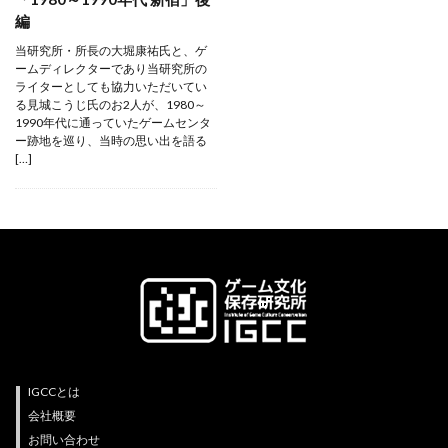
編
当研究所・所長の大堀康祐氏と、ゲ
ームディレクターであり当研究所の
ライター紹介
ライターとしても協力いただいてい
る見城こうじ氏のお2人が、1980～
1990年代に通っていたゲームセンタ
ー跡地を巡り、当時の思い出を語る
[…]
IGCCとは
会社概要
お問い合わせ