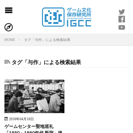
IGCCアクト
会社概要
タグ「与作」による検索結果
HOME
IGCCとは
タグ「与作」による検索結果
寄稿のお願い
お問い合わせ
利用規約
2018年04月18日
ゲームセンター聖地巡礼
プライバシーポリシー
「1980～1990年代 新宿」後