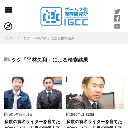
IGCCアクト
会社概要
タグ「平林久和」による検索結果
HOME
IGCCとは
タグ「平林久和」による検索結果
寄稿のお願い
お問い合わせ
利用規約
2019年03月01日
2019年02月23日
多数の有名ライターを育てた
多数の有名ライターを育てた
ゲームマスコミ界の重鎮！平
ゲームマスコミ界の重鎮！平