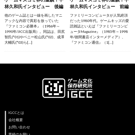
プライバシーポリシー
林久和氏インタビュー 後編
林久和氏インタビュー 前編
他のゲーム誌とは一線を画したマニ
ファミリーコンピュータが人気絶頂
アックな内容で異彩を放っていた
だった1980年代。ゲームキッズの愛
『ファミコン必勝本』（1986年～
読雑誌といえば『ファミリーコンピ
ライター紹介
1990年/JICC出版局）。同誌は、田尻
ュータMagazine』（1985年～1998
智氏(*01)やベニー松山氏(*02)、成澤
年/徳間書店インターメディア）、
大輔氏(*03)ら[…]
『ファミコン通信』（1[…]
IGCCとは
会社概要
お問い合わせ
寄稿のお願い