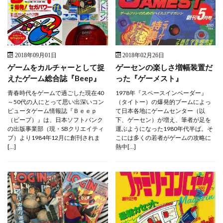
2018年09月01日
2018年02月26日
ゲームをカルチャーとして捉
ゲーセンの楽しさ増幅装置だ
えたゲーム総合誌『Beep』
った『ゲーメスト』
青春時代をゲームで過ごした現在40
1978年『スペースインベーダー』
～50代の人にとって思い出深いコン
（タイトー）の爆発的ブームによっ
ピュータゲーム情報誌『Ｂｅｅｐ
て日本各地にゲームセンター（以
（ビープ）』は、日本ソフトバンク
下、ゲーセン）が増え、筆者が足を
の出版事業部（現・SBクリエイティ
運ぶようになった1980年代半ば。そ
ブ）より1984年12月に創刊されま
こには多くの若者がゲームの攻略に
[…]
熱中[…]