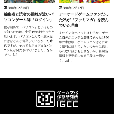
2018年02月19日
2018年02月12日
編集者と読者の距離が近いパ
アーケードゲームファンだっ
ソコンゲーム誌『ログイン』
た私が『ファミマガ』を読ん
でいた理由
僕が初めて「パソコン」というもの
を知ったのは、中学1年の時だったと
まだインターネットはおろか、ゲー
思います。パソコンなんて一般家庭
ム自体がニッチな趣味であった1980
にはほとんど普及していなかった時
年代半ば頃、ゲームファンはとにか
代ですが、それでもさまざまなパソ
く情報に飢えていた。今からは信じ
コン誌が発売されていました。なか
られない話かもしれないが、新製品
でも、[…]
情報を発売前に知る手段は一切な
く、店[…]