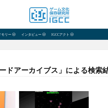
願い
メモリー
インタビュー
IGCCアクト
わせ
ードアーカイブス」による検索
シーポリシー
紹介