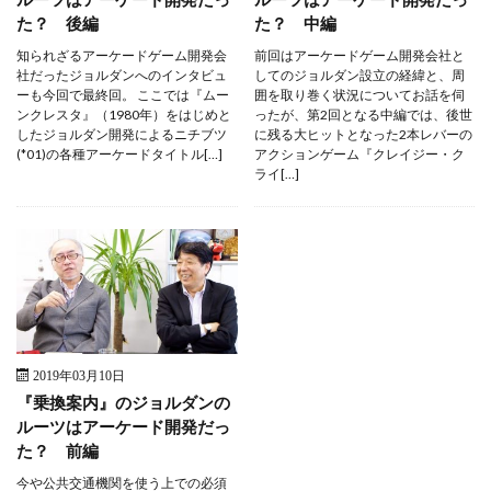
た？ 後編
た？ 中編
知られざるアーケードゲーム開発会
前回はアーケードゲーム開発会社と
社だったジョルダンへのインタビュ
してのジョルダン設立の経緯と、周
ーも今回で最終回。 ここでは『ムー
囲を取り巻く状況についてお話を伺
ンクレスタ』（1980年）をはじめと
ったが、第2回となる中編では、後世
したジョルダン開発によるニチブツ
に残る大ヒットとなった2本レバーの
(*01)の各種アーケードタイトル[…]
アクションゲーム『クレイジー・ク
ライ[…]
2019年03月10日
『乗換案内』のジョルダンの
ルーツはアーケード開発だっ
た？ 前編
今や公共交通機関を使う上での必須