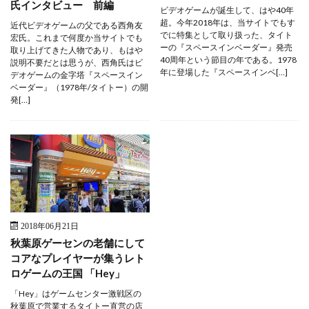
氏インタビュー 前編
ビデオゲームが誕生して、はや40年
超。今年2018年は、当サイトでもす
近代ビデオゲームの父である西角友
でに特集として取り扱った、タイト
宏氏。これまで何度か当サイトでも
ーの『スペースインベーダー』発売
取り上げてきた人物であり、もはや
40周年という節目の年である。1978
説明不要だとは思うが、西角氏はビ
年に登場した『スペースインベ[…]
デオゲームの金字塔『スペースイン
ベーダー』（1978年/タイトー）の開
発[…]
2018年06月21日
秋葉原ゲーセンの老舗にして
コアなプレイヤーが集うレト
ロゲームの王国 「Hey」
「Hey」はゲームセンター激戦区の
秋葉原で営業するタイトー直営の店