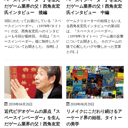
だゲーム業界の父！西角友宏
だゲーム業界の父！西角友宏
氏インタビュー 後編
氏インタビュー 中編
3回にわたってお届けしている『スペ
ゲームクリエーターの始祖ともいえ
ースインベーダー』（1978年/タイト
る西角友宏氏インタビューの第2回
ー）の父、西角友宏氏へのインタビ
は、『スペースインベーダー』
ューも今回が最終回。 今回は『スペ
（1978年/タイトー）ブーム後の反響
ースインベーダー』後に制作したゲ
についてお聞きした。 そのブームの
ームについてお聞きした。 当時[…]
陰で心配したバグや難しかった営業
との[…]
2019年04月26日
2018年06月29日
近代ビデオゲームの原点『ス
リメイクにこだわり続けるア
ペースインベーダー』を生ん
ーケード界の始祖、タイトー
だゲーム業界の父！西角友宏
の美学