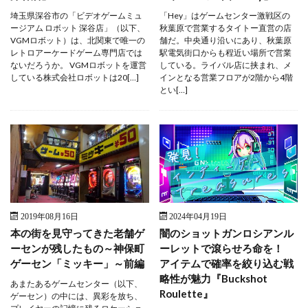
埼玉県深谷市の「ビデオゲームミュ
「Hey」はゲームセンター激戦区の
ージアム ロボット 深谷店」（以下、
秋葉原で営業するタイトー直営の店
VGMロボット）は、北関東で唯一の
舗だ。中央通り沿いにあり、秋葉原
レトロアーケードゲーム専門店では
駅電気街口からも程近い場所で営業
ないだろうか。 VGMロボットを運営
している。ライバル店に挟まれ、メ
している株式会社ロボットは20[…]
インとなる営業フロアが2階から4階
とい[…]
2019年08月16日
2024年04月19日
本の街を見守ってきた老舗ゲ
闇のショットガンロシアンル
ーセンが残したもの～神保町
ーレットで滾らせろ命を！
ゲーセン「ミッキー」～前編
アイテムで確率を絞り込む戦
略性が魅力『Buckshot
あまたあるゲームセンター（以下、
Roulette』
ゲーセン）の中には、異彩を放ち、