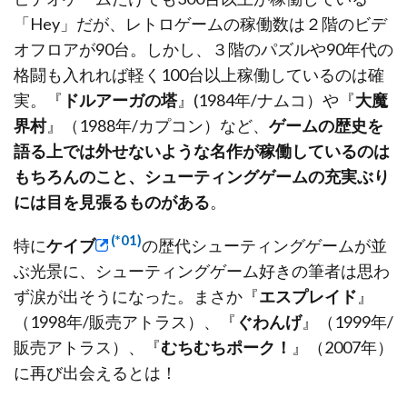
「Hey」だが、レトロゲームの稼働数は２階のビデ
オフロアが90台。しかし、３階のパズルや90年代の
格闘も入れれば軽く100台以上稼働しているのは確
実。『
ドルアーガの塔
』(1984年/ナムコ）や『
大魔
界村
』（1988年/カプコン）など、
ゲームの歴史を
語る上では外せないような名作が稼働しているのは
もちろんのこと、シューティングゲームの充実ぶり
には目を見張るものがある
。
(*01)
特に
ケイブ
の歴代シューティングゲームが並
ぶ光景に、シューティングゲーム好きの筆者は思わ
ず涙が出そうになった。まさか『
エスプレイド
』
（1998年/販売アトラス）、『
ぐわんげ
』（1999年/
販売アトラス）、『
むちむちポーク！
』（2007年）
に再び出会えるとは！