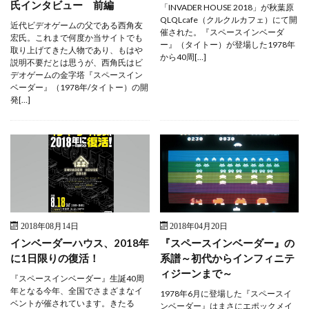
氏インタビュー 前編
「INVADER HOUSE 2018」が秋葉原
QLQLcafe（クルクルカフェ）にて開
近代ビデオゲームの父である西角友
催された。『スペースインベーダ
宏氏。これまで何度か当サイトでも
ー』（タイトー）が登場した1978年
取り上げてきた人物であり、もはや
から40周[…]
説明不要だとは思うが、西角氏はビ
デオゲームの金字塔『スペースイン
ベーダー』（1978年/タイトー）の開
発[…]
2018年08月14日
2018年04月20日
インベーダーハウス、2018年
『スペースインベーダー』の
に1日限りの復活！
系譜～初代からインフィニテ
ィジーンまで～
『スペースインベーダー』生誕40周
年となる今年、全国でさまざまなイ
1978年6月に登場した『スペースイ
ベントが催されています。きたる
ンベーダー』はまさにエポックメイ