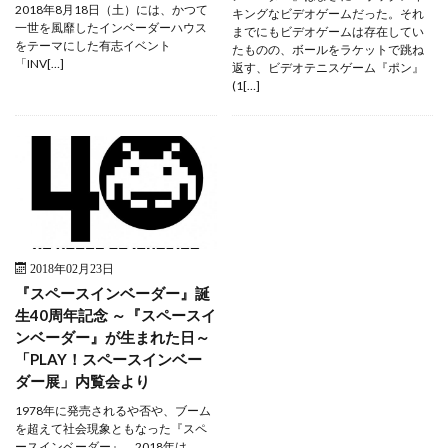
2018年8月18日（土）には、かつて
キングなビデオゲームだった。それ
一世を風靡したインベーダーハウス
までにもビデオゲームは存在してい
をテーマにした有志イベント
たものの、ボールをラケットで跳ね
「INV[…]
返す、ビデオテニスゲーム『ポン』
(1[…]
2018年02月23日
『スペースインベーダー』誕
生40周年記念 ～『スペースイ
ンベーダー』が生まれた日～
「PLAY！スペースインベー
ダー展」内覧会より
1978年に発売されるや否や、ブーム
を超えて社会現象ともなった『スペ
ースインベーダー』。2018年は、