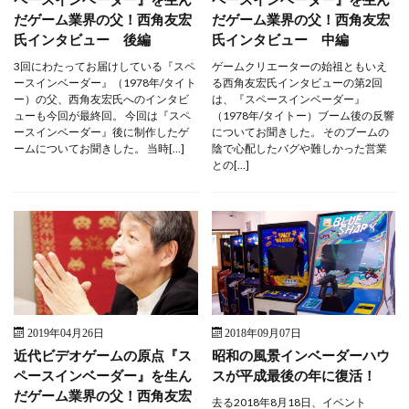
だゲーム業界の父！西角友宏
だゲーム業界の父！西角友宏
氏インタビュー 後編
氏インタビュー 中編
3回にわたってお届けしている『スペ
ゲームクリエーターの始祖ともいえ
ースインベーダー』（1978年/タイト
る西角友宏氏インタビューの第2回
ー）の父、西角友宏氏へのインタビ
は、『スペースインベーダー』
ューも今回が最終回。 今回は『スペ
（1978年/タイトー）ブーム後の反響
ースインベーダー』後に制作したゲ
についてお聞きした。 そのブームの
ームについてお聞きした。 当時[…]
陰で心配したバグや難しかった営業
との[…]
2019年04月26日
2018年09月07日
近代ビデオゲームの原点『ス
昭和の風景インベーダーハウ
ペースインベーダー』を生ん
スが平成最後の年に復活！
だゲーム業界の父！西角友宏
去る2018年8月18日、イベント