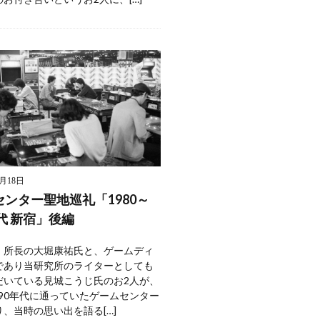
4月18日
ンター聖地巡礼「1980～
年代 新宿」後編
・所長の大堀康祐氏と、ゲームディ
であり当研究所のライターとしても
だいている見城こうじ氏のお2人が、
1990年代に通っていたゲームセンター
、当時の思い出を語る[…]