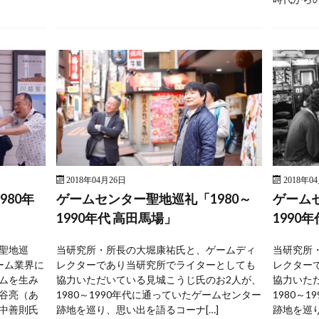
2018年04月26日
2018年0
80年
ゲームセンター聖地巡礼「1980～
ゲームセ
1990年代 高田馬場」
1990
聖地巡
当研究所・所長の大堀康祐氏と、ゲームディ
当研究所
ーム業界に
レクターであり当研究所でライターとしても
レクター
ムを生み
協力いただいている見城こうじ氏のお2人が、
協力いた
谷亮（あ
1980～1990年代に通っていたゲームセンター
1980～
中善則氏
跡地を巡り、思い出を語るコーナ[…]
跡地を巡り