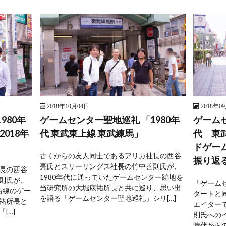
2018年10月04日
2018年0
980年
ゲームセンター聖地巡礼 「1980年
ゲームセ
2018年
代 東武東上線 東武練馬」
代 東
ドゲー
古くからの友人同士であるアリカ社長の西谷
振り返
亮氏とスリーリングス社長の竹中善則氏が、
長の西谷
1980年代に通っていたゲームセンター跡地を
則氏が、
「ゲーム
当研究所の大堀康祐所長と共に巡り、思い出
沿線のゲー
タートと
を語る「ゲームセンター聖地巡礼」シリ[…]
祐所長と
エイター
[…]
則氏への
時代からの