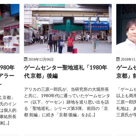
2018年12月06日
2018年1
80年
ゲームセンター聖地巡礼「1980年
ゲームセ
アラー
代 京都」後編
京都」前
～
アリカの三原一郎氏が、当研究所の大堀所長
「ゲーム
と共に、1980年代に通っていたゲームセンタ
以上も商
代 京都」
ー（以下、ゲーセン）跡地を巡り思い出を語
三原一郎
氏のイン
る「聖地巡礼」シリーズ第3弾。 前回の「京
礼地は、
は個人的
都 前編」に続き「京都 後編」をお[…]
三原氏が学
康祐所長
[…]