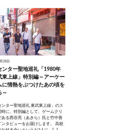
9月28日
ンター聖地巡礼「1980年
武東上線」特別編～アーケー
ムに情熱をぶつけたあの頃を
る～
センター聖地巡礼 東武東上線」のス
同時に、特別編として、ゲームクリ
である西谷亮（あきら）氏と竹中善
インタビューをお届けします。 高校
お付き合いというお2人に、[…]