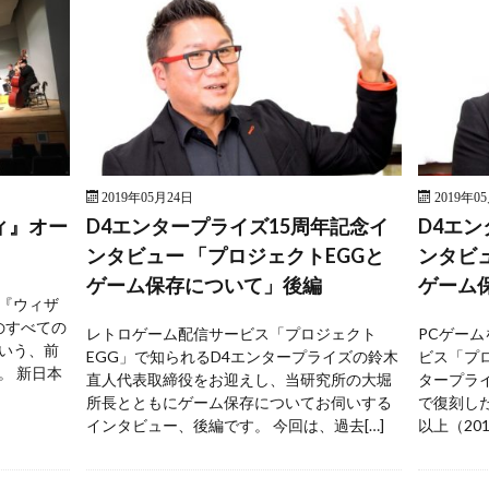
2019年05月24日
2019年0
ィ』オー
D4エンタープライズ15周年記念イ
D4エ
ンタビュー 「プロジェクトEGGと
ンタビュ
ゲーム保存について」後編
ゲーム
版『ウィザ
のすべての
レトロゲーム配信サービス「プロジェクト
PCゲー
いう、前
EGG」で知られるD4エンタープライズの鈴木
ビス「プ
。 新日本
直人代表取締役をお迎えし、当研究所の大堀
タープラ
所長とともにゲーム保存についてお伺いする
で復刻した
インタビュー、後編です。 今回は、過去[…]
以上（20