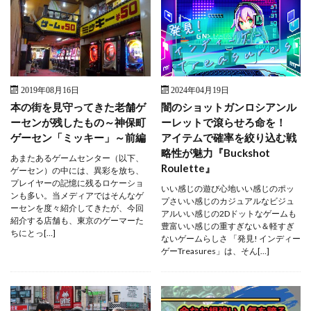
2019年08月16日
2024年04月19日
本の街を見守ってきた老舗ゲ
闇のショットガンロシアンル
ーセンが残したもの～神保町
ーレットで滾らせろ命を！
ゲーセン「ミッキー」～前編
アイテムで確率を絞り込む戦
略性が魅力『Buckshot
あまたあるゲームセンター（以下、
Roulette』
ゲーセン）の中には、異彩を放ち、
プレイヤーの記憶に残るロケーショ
いい感じの遊び心地いい感じのポッ
ンも多い。当メディアではそんなゲ
プさいい感じのカジュアルなビジュ
ーセンを度々紹介してきたが、今回
アルいい感じの2Dドットなゲームも
紹介する店舗も、東京のゲーマーた
豊富いい感じの重すぎない＆軽すぎ
ちにとっ[…]
ないゲームらしさ 「発見! インディー
ゲーTreasures」は、そん[…]