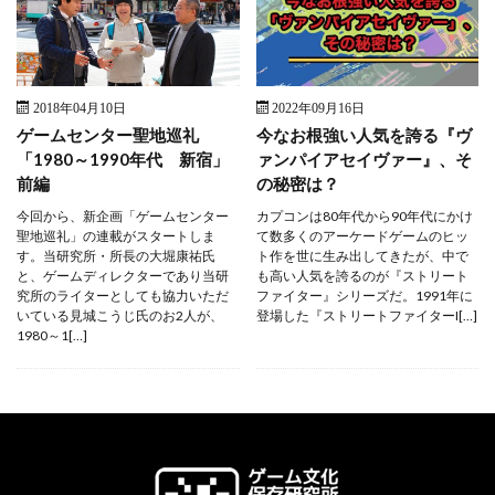
2018年04月10日
2022年09月16日
ゲームセンター聖地巡礼
今なお根強い人気を誇る『ヴ
「1980～1990年代 新宿」
ァンパイアセイヴァー』、そ
前編
の秘密は？
今回から、新企画「ゲームセンター
カプコンは80年代から90年代にかけ
聖地巡礼」の連載がスタートしま
て数多くのアーケードゲームのヒッ
す。当研究所・所長の大堀康祐氏
ト作を世に生み出してきたが、中で
と、ゲームディレクターであり当研
も高い人気を誇るのが『ストリート
究所のライターとしても協力いただ
ファイター』シリーズだ。1991年に
いている見城こうじ氏のお2人が、
登場した『ストリートファイターI[…]
1980～1[…]