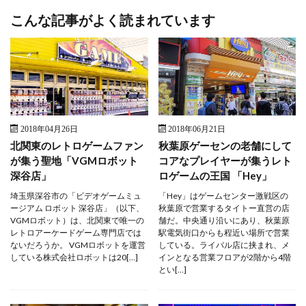
こんな記事がよく読まれています
2018年04月26日
2018年06月21日
北関東のレトロゲームファン
秋葉原ゲーセンの老舗にして
が集う聖地「VGMロボット
コアなプレイヤーが集うレト
深谷店」
ロゲームの王国 「Hey」
埼玉県深谷市の「ビデオゲームミュ
「Hey」はゲームセンター激戦区の
ージアム ロボット 深谷店」（以下、
秋葉原で営業するタイトー直営の店
VGMロボット）は、北関東で唯一の
舗だ。中央通り沿いにあり、秋葉原
レトロアーケードゲーム専門店では
駅電気街口からも程近い場所で営業
ないだろうか。 VGMロボットを運営
している。ライバル店に挟まれ、メ
している株式会社ロボットは20[…]
インとなる営業フロアが2階から4階
とい[…]