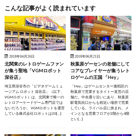
こんな記事がよく読まれています
2018年04月26日
2018年06月21日
北関東のレトロゲームファン
秋葉原ゲーセンの老舗にして
が集う聖地「VGMロボット
コアなプレイヤーが集うレト
深谷店」
ロゲームの王国 「Hey」
埼玉県深谷市の「ビデオゲームミュ
「Hey」はゲームセンター激戦区の
ージアム ロボット 深谷店」（以下、
秋葉原で営業するタイトー直営の店
VGMロボット）は、北関東で唯一の
舗だ。中央通り沿いにあり、秋葉原
レトロアーケードゲーム専門店では
駅電気街口からも程近い場所で営業
ないだろうか。 VGMロボットを運営
している。ライバル店に挟まれ、メ
している株式会社ロボットは20[…]
インとなる営業フロアが2階から4階
とい[…]