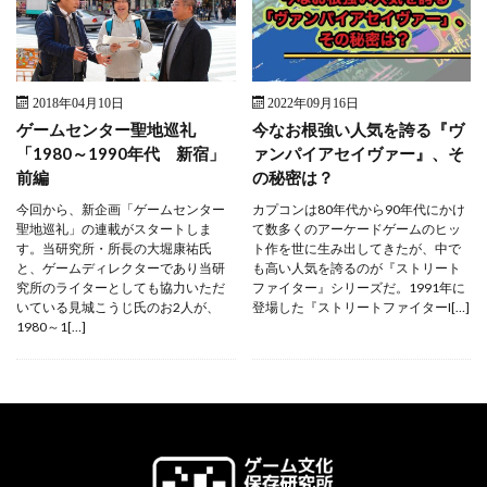
2018年04月10日
2022年09月16日
ゲームセンター聖地巡礼
今なお根強い人気を誇る『ヴ
「1980～1990年代 新宿」
ァンパイアセイヴァー』、そ
前編
の秘密は？
今回から、新企画「ゲームセンター
カプコンは80年代から90年代にかけ
聖地巡礼」の連載がスタートしま
て数多くのアーケードゲームのヒッ
す。当研究所・所長の大堀康祐氏
ト作を世に生み出してきたが、中で
と、ゲームディレクターであり当研
も高い人気を誇るのが『ストリート
究所のライターとしても協力いただ
ファイター』シリーズだ。1991年に
いている見城こうじ氏のお2人が、
登場した『ストリートファイターI[…]
1980～1[…]