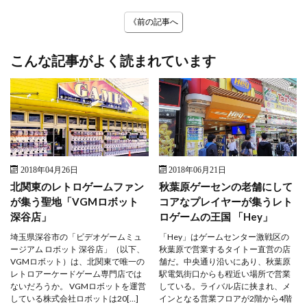
《前の記事へ
こんな記事がよく読まれています
2018年04月26日
2018年06月21日
北関東のレトロゲームファン
秋葉原ゲーセンの老舗にして
が集う聖地「VGMロボット
コアなプレイヤーが集うレト
深谷店」
ロゲームの王国 「Hey」
埼玉県深谷市の「ビデオゲームミュ
「Hey」はゲームセンター激戦区の
ージアム ロボット 深谷店」（以下、
秋葉原で営業するタイトー直営の店
VGMロボット）は、北関東で唯一の
舗だ。中央通り沿いにあり、秋葉原
レトロアーケードゲーム専門店では
駅電気街口からも程近い場所で営業
ないだろうか。 VGMロボットを運営
している。ライバル店に挟まれ、メ
している株式会社ロボットは20[…]
インとなる営業フロアが2階から4階