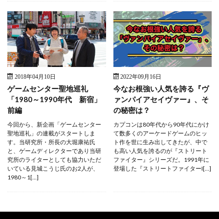
2018年04月10日
2022年09月16日
ゲームセンター聖地巡礼
今なお根強い人気を誇る『ヴ
「1980～1990年代 新宿」
ァンパイアセイヴァー』、そ
前編
の秘密は？
今回から、新企画「ゲームセンター
カプコンは80年代から90年代にかけ
聖地巡礼」の連載がスタートしま
て数多くのアーケードゲームのヒッ
す。当研究所・所長の大堀康祐氏
ト作を世に生み出してきたが、中で
と、ゲームディレクターであり当研
も高い人気を誇るのが『ストリート
究所のライターとしても協力いただ
ファイター』シリーズだ。1991年に
いている見城こうじ氏のお2人が、
登場した『ストリートファイターI[…]
1980～1[…]