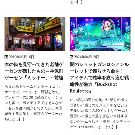
とい[…]
2019年08月16日
2024年04月19日
本の街を見守ってきた老舗ゲ
闇のショットガンロシアンル
ーセンが残したもの～神保町
ーレットで滾らせろ命を！
ゲーセン「ミッキー」～前編
アイテムで確率を絞り込む戦
略性が魅力『Buckshot
あまたあるゲームセンター（以下、
Roulette』
ゲーセン）の中には、異彩を放ち、
プレイヤーの記憶に残るロケーショ
いい感じの遊び心地いい感じのポッ
ンも多い。当メディアではそんなゲ
プさいい感じのカジュアルなビジュ
ーセンを度々紹介してきたが、今回
アルいい感じの2Dドットなゲームも
紹介する店舗も、東京のゲーマーた
豊富いい感じの重すぎない＆軽すぎ
ちにとっ[…]
ないゲームらしさ 「発見! インディー
ゲーTreasures」は、そん[…]