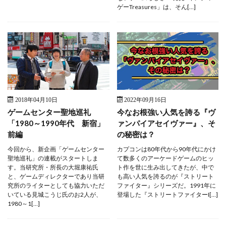
ゲーTreasures」は、そん[…]
2018年04月10日
2022年09月16日
ゲームセンター聖地巡礼
今なお根強い人気を誇る『ヴ
「1980～1990年代 新宿」
ァンパイアセイヴァー』、そ
前編
の秘密は？
今回から、新企画「ゲームセンター
カプコンは80年代から90年代にかけ
聖地巡礼」の連載がスタートしま
て数多くのアーケードゲームのヒッ
す。当研究所・所長の大堀康祐氏
ト作を世に生み出してきたが、中で
と、ゲームディレクターであり当研
も高い人気を誇るのが『ストリート
究所のライターとしても協力いただ
ファイター』シリーズだ。1991年に
いている見城こうじ氏のお2人が、
登場した『ストリートファイターI[…]
1980～1[…]