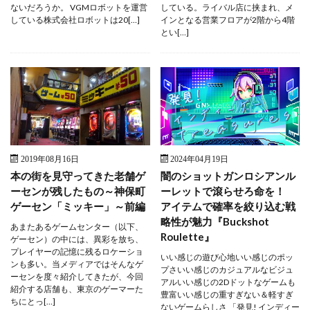
ないだろうか。 VGMロボットを運営
している。ライバル店に挟まれ、メ
している株式会社ロボットは20[…]
インとなる営業フロアが2階から4階
とい[…]
2019年08月16日
2024年04月19日
本の街を見守ってきた老舗ゲ
闇のショットガンロシアンル
ーセンが残したもの～神保町
ーレットで滾らせろ命を！
ゲーセン「ミッキー」～前編
アイテムで確率を絞り込む戦
略性が魅力『Buckshot
あまたあるゲームセンター（以下、
Roulette』
ゲーセン）の中には、異彩を放ち、
プレイヤーの記憶に残るロケーショ
いい感じの遊び心地いい感じのポッ
ンも多い。当メディアではそんなゲ
プさいい感じのカジュアルなビジュ
ーセンを度々紹介してきたが、今回
アルいい感じの2Dドットなゲームも
紹介する店舗も、東京のゲーマーた
豊富いい感じの重すぎない＆軽すぎ
ちにとっ[…]
ないゲームらしさ 「発見! インディー