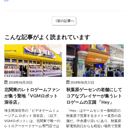
《前の記事へ
こんな記事がよく読まれています
2018年04月26日
2018年06月21日
北関東のレトロゲームファン
秋葉原ゲーセンの老舗にして
が集う聖地「VGMロボット
コアなプレイヤーが集うレト
深谷店」
ロゲームの王国 「Hey」
埼玉県深谷市の「ビデオゲームミュ
「Hey」はゲームセンター激戦区の
ージアム ロボット 深谷店」（以下、
秋葉原で営業するタイトー直営の店
VGMロボット）は、北関東で唯一の
舗だ。中央通り沿いにあり、秋葉原
レトロアーケードゲーム専門店では
駅電気街口からも程近い場所で営業