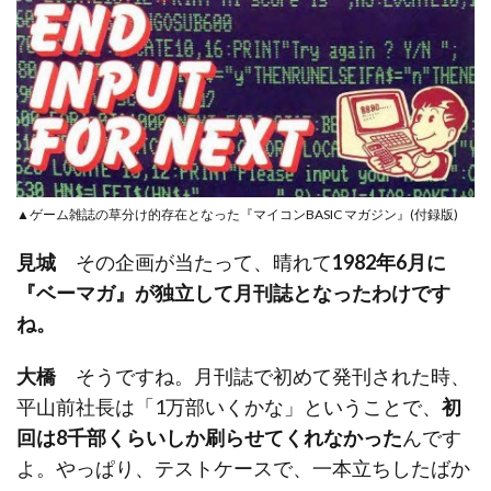
▲ゲーム雑誌の草分け的存在となった『マイコンBASIC マガジン』(付録版)
見城
その企画が当たって、晴れて
1982年6月に
『ベーマガ』が独立して月刊誌となったわけです
ね。
大橋
そうですね。月刊誌で初めて発刊された時、
平山前社長は「1万部いくかな」ということで、
初
回は8千部くらいしか刷らせてくれなかった
んです
よ。やっぱり、テストケースで、一本立ちしたばか