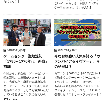
ちにとっ[…]
ないゲームらしさ 「発見! インディー
ゲーTreasures」は、そん[…]
2018年04月10日
2022年09月16日
ゲームセンター聖地巡礼
今なお根強い人気を誇る『ヴ
「1980～1990年代 新宿」
ァンパイアセイヴァー』、そ
前編
の秘密は？
今回から、新企画「ゲームセンター
カプコンは80年代から90年代にかけ
聖地巡礼」の連載がスタートしま
て数多くのアーケードゲームのヒッ
す。当研究所・所長の大堀康祐氏
ト作を世に生み出してきたが、中で
と、ゲームディレクターであり当研
も高い人気を誇るのが『ストリート
究所のライターとしても協力いただ
ファイター』シリーズだ。1991年に
いている見城こうじ氏のお2人が、
登場した『ストリートファイターI[…]
1980～1[…]