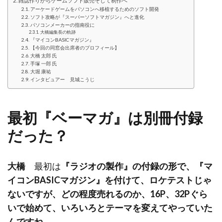
雑誌作りからゲームソフト販売そして制作へ
アーケードゲームをパソコンへ移植するためのソフト開発
ソフト攻略が『スーパーソフトマガジン』へと進化
パソコンメーカーの指南役に
大橋編集長の軌跡
『マイコンBASICマガジン』
【今回の同窓会出席者のプロフィール】
大橋 太郎 氏
手塚 一郎 氏
大堀 康祐
インタビュアー 見城こうじ
最初『ベーマガ』は別冊付録
だった？
大橋
最初は
『ラジオの製作』の付録の形で、『マ
イコンBASICマガジン』を付けて、ロケテストじゃ
ないですが、どの程度売れるのか、16P、32Pぐら
いで始めて、いろいろとテーマを変えてやっていた
んですね。