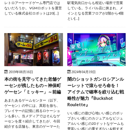
レトロアーケードゲーム専門店では
駅電気街口からも程近い場所で営業
ないだろうか。 VGMロボットを運営
している。ライバル店に挟まれ、メ
している株式会社ロボットは20[…]
インとなる営業フロアが2階から4階
とい[…]
2019年08月16日
2024年04月19日
本の街を見守ってきた老舗ゲ
闇のショットガンロシアンル
ーセンが残したもの～神保町
ーレットで滾らせろ命を！
ゲーセン「ミッキー」～前編
アイテムで確率を絞り込む戦
略性が魅力『Buckshot
あまたあるゲームセンター（以下、
Roulette』
ゲーセン）の中には、異彩を放ち、
プレイヤーの記憶に残るロケーショ
いい感じの遊び心地いい感じのポッ
ンも多い。当メディアではそんなゲ
プさいい感じのカジュアルなビジュ
ーセンを度々紹介してきたが、今回
アルいい感じの2Dドットなゲームも
紹介する店舗も、東京のゲーマーた
豊富いい感じの重すぎない＆軽すぎ