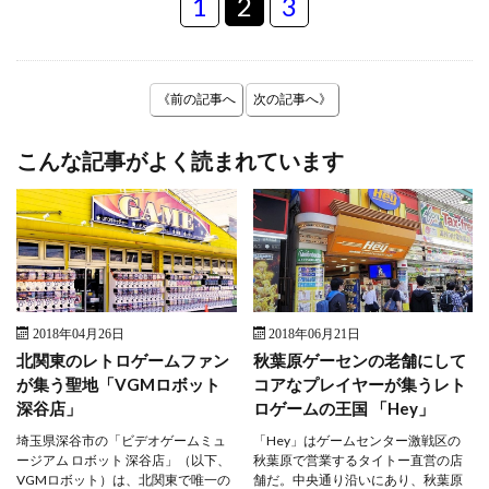
1
2
3
《前の記事へ
次の記事へ》
こんな記事がよく読まれています
2018年04月26日
2018年06月21日
北関東のレトロゲームファン
秋葉原ゲーセンの老舗にして
が集う聖地「VGMロボット
コアなプレイヤーが集うレト
深谷店」
ロゲームの王国 「Hey」
埼玉県深谷市の「ビデオゲームミュ
「Hey」はゲームセンター激戦区の
ージアム ロボット 深谷店」（以下、
秋葉原で営業するタイトー直営の店
VGMロボット）は、北関東で唯一の
舗だ。中央通り沿いにあり、秋葉原