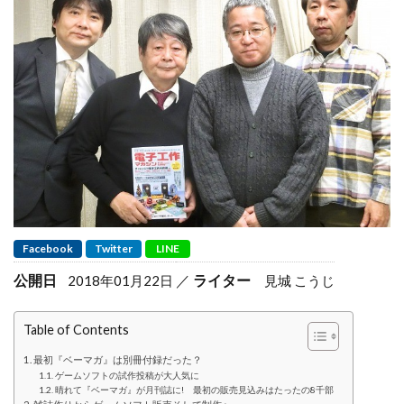
Facebook
Twitter
LINE
公開日
ライター
2018年01月22日
見城 こうじ
Table of Contents
最初『ベーマガ』は別冊付録だった？
ゲームソフトの試作投稿が大人気に
晴れて『ベーマガ』が月刊誌に! 最初の販売見込みはたったの8千部