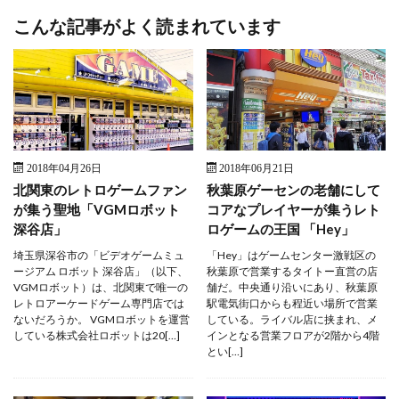
こんな記事がよく読まれています
2018年04月26日
2018年06月21日
北関東のレトロゲームファン
秋葉原ゲーセンの老舗にして
が集う聖地「VGMロボット
コアなプレイヤーが集うレト
深谷店」
ロゲームの王国 「Hey」
埼玉県深谷市の「ビデオゲームミュ
「Hey」はゲームセンター激戦区の
ージアム ロボット 深谷店」（以下、
秋葉原で営業するタイトー直営の店
VGMロボット）は、北関東で唯一の
舗だ。中央通り沿いにあり、秋葉原
レトロアーケードゲーム専門店では
駅電気街口からも程近い場所で営業
ないだろうか。 VGMロボットを運営
している。ライバル店に挟まれ、メ
している株式会社ロボットは20[…]
インとなる営業フロアが2階から4階
とい[…]