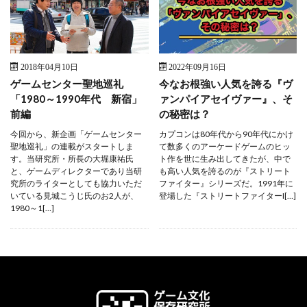
2018年04月10日
2022年09月16日
ゲームセンター聖地巡礼
今なお根強い人気を誇る『ヴ
「1980～1990年代 新宿」
ァンパイアセイヴァー』、そ
前編
の秘密は？
今回から、新企画「ゲームセンター
カプコンは80年代から90年代にかけ
聖地巡礼」の連載がスタートしま
て数多くのアーケードゲームのヒッ
す。当研究所・所長の大堀康祐氏
ト作を世に生み出してきたが、中で
と、ゲームディレクターであり当研
も高い人気を誇るのが『ストリート
究所のライターとしても協力いただ
ファイター』シリーズだ。1991年に
いている見城こうじ氏のお2人が、
登場した『ストリートファイターI[…]
1980～1[…]