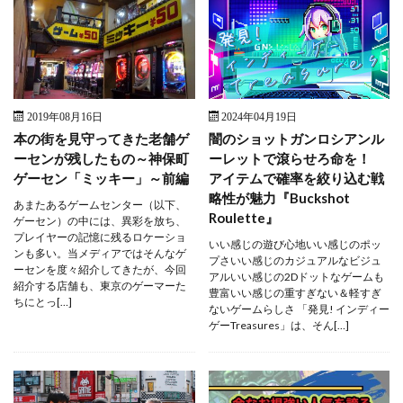
2019年08月16日
2024年04月19日
本の街を見守ってきた老舗ゲ
闇のショットガンロシアンル
ーセンが残したもの～神保町
ーレットで滾らせろ命を！
ゲーセン「ミッキー」～前編
アイテムで確率を絞り込む戦
略性が魅力『Buckshot
あまたあるゲームセンター（以下、
Roulette』
ゲーセン）の中には、異彩を放ち、
プレイヤーの記憶に残るロケーショ
いい感じの遊び心地いい感じのポッ
ンも多い。当メディアではそんなゲ
プさいい感じのカジュアルなビジュ
ーセンを度々紹介してきたが、今回
アルいい感じの2Dドットなゲームも
紹介する店舗も、東京のゲーマーた
豊富いい感じの重すぎない＆軽すぎ
ちにとっ[…]
ないゲームらしさ 「発見! インディー
ゲーTreasures」は、そん[…]