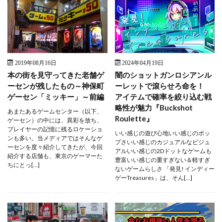
2019年08月16日
2024年04月19日
本の街を見守ってきた老舗ゲ
闇のショットガンロシアンル
ーセンが残したもの～神保町
ーレットで滾らせろ命を！
ゲーセン「ミッキー」～前編
アイテムで確率を絞り込む戦
略性が魅力『Buckshot
あまたあるゲームセンター（以下、
Roulette』
ゲーセン）の中には、異彩を放ち、
プレイヤーの記憶に残るロケーショ
いい感じの遊び心地いい感じのポッ
ンも多い。当メディアではそんなゲ
プさいい感じのカジュアルなビジュ
ーセンを度々紹介してきたが、今回
アルいい感じの2Dドットなゲームも
紹介する店舗も、東京のゲーマーた
豊富いい感じの重すぎない＆軽すぎ
ちにとっ[…]
ないゲームらしさ 「発見! インディー
ゲーTreasures」は、そん[…]