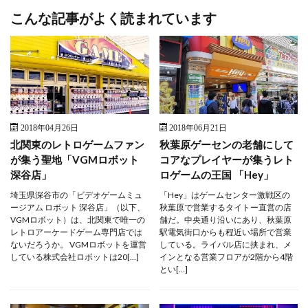
こんな記事がよく読まれています
2018年04月26日
2018年06月21日
北関東のレトロゲームファン
秋葉原ゲーセンの老舗にして
が集う聖地「VGMロボット
コアなプレイヤーが集うレト
深谷店」
ロゲームの王国 「Hey」
埼玉県深谷市の「ビデオゲームミュ
「Hey」はゲームセンター激戦区の
ージアム ロボット 深谷店」（以下、
秋葉原で営業するタイトー直営の店
VGMロボット）は、北関東で唯一の
舗だ。中央通り沿いにあり、秋葉原
レトロアーケードゲーム専門店では
駅電気街口からも程近い場所で営業
ないだろうか。 VGMロボットを運営
している。ライバル店に挟まれ、メ
している株式会社ロボットは20[…]
インとなる営業フロアが2階から4階
とい[…]