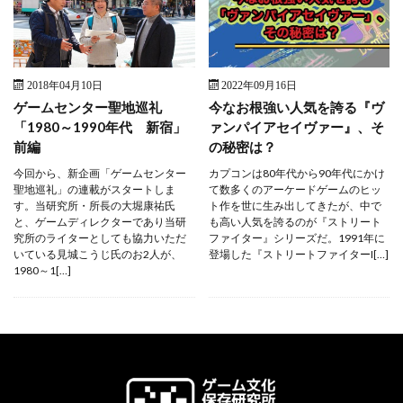
2018年04月10日
2022年09月16日
ゲームセンター聖地巡礼
今なお根強い人気を誇る『ヴ
「1980～1990年代 新宿」
ァンパイアセイヴァー』、そ
前編
の秘密は？
今回から、新企画「ゲームセンター
カプコンは80年代から90年代にかけ
聖地巡礼」の連載がスタートしま
て数多くのアーケードゲームのヒッ
す。当研究所・所長の大堀康祐氏
ト作を世に生み出してきたが、中で
と、ゲームディレクターであり当研
も高い人気を誇るのが『ストリート
究所のライターとしても協力いただ
ファイター』シリーズだ。1991年に
いている見城こうじ氏のお2人が、
登場した『ストリートファイターI[…]
1980～1[…]