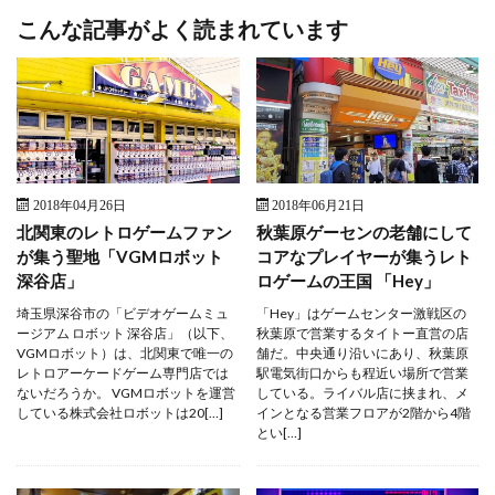
こんな記事がよく読まれています
2018年04月26日
2018年06月21日
北関東のレトロゲームファン
秋葉原ゲーセンの老舗にして
が集う聖地「VGMロボット
コアなプレイヤーが集うレト
深谷店」
ロゲームの王国 「Hey」
埼玉県深谷市の「ビデオゲームミュ
「Hey」はゲームセンター激戦区の
ージアム ロボット 深谷店」（以下、
秋葉原で営業するタイトー直営の店
VGMロボット）は、北関東で唯一の
舗だ。中央通り沿いにあり、秋葉原
レトロアーケードゲーム専門店では
駅電気街口からも程近い場所で営業
ないだろうか。 VGMロボットを運営
している。ライバル店に挟まれ、メ
している株式会社ロボットは20[…]
インとなる営業フロアが2階から4階
とい[…]