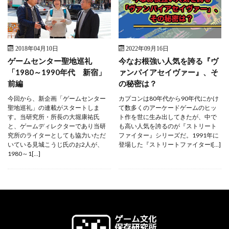
2018年04月10日
2022年09月16日
ゲームセンター聖地巡礼
今なお根強い人気を誇る『ヴ
「1980～1990年代 新宿」
ァンパイアセイヴァー』、そ
前編
の秘密は？
今回から、新企画「ゲームセンター
カプコンは80年代から90年代にかけ
聖地巡礼」の連載がスタートしま
て数多くのアーケードゲームのヒッ
す。当研究所・所長の大堀康祐氏
ト作を世に生み出してきたが、中で
と、ゲームディレクターであり当研
も高い人気を誇るのが『ストリート
究所のライターとしても協力いただ
ファイター』シリーズだ。1991年に
いている見城こうじ氏のお2人が、
登場した『ストリートファイターI[…]
1980～1[…]