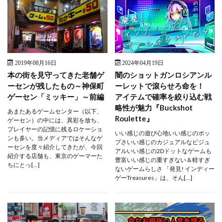
2019年08月16日
2024年04月19日
本の街を見守ってきた老舗ゲ
闇のショットガンロシアンル
ーセンが残したもの～神保町
ーレットで滾らせろ命を！
ゲーセン「ミッキー」～前編
アイテムで確率を絞り込む戦
略性が魅力『Buckshot
あまたあるゲームセンター（以下、
Roulette』
ゲーセン）の中には、異彩を放ち、
プレイヤーの記憶に残るロケーショ
いい感じの遊び心地いい感じのポッ
ンも多い。当メディアではそんなゲ
プさいい感じのカジュアルなビジュ
ーセンを度々紹介してきたが、今回
アルいい感じの2Dドットなゲームも
紹介する店舗も、東京のゲーマーた
豊富いい感じの重すぎない＆軽すぎ
ちにとっ[…]
ないゲームらしさ 「発見! インディー
ゲーTreasures」は、そん[…]