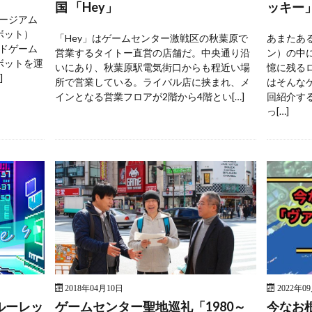
国 「Hey」
ッキー
ージアム
ボット）
「Hey」はゲームセンター激戦区の秋葉原で
あまたあ
ドゲーム
営業するタイトー直営の店舗だ。中央通り沿
ン）の中
ボットを運
いにあり、秋葉原駅電気街口からも程近い場
憶に残る
]
所で営業している。ライバル店に挟まれ、メ
はそんな
インとなる営業フロアが2階から4階とい[…]
回紹介す
っ[…]
2018年04月10日
2022年0
ルーレッ
ゲームセンター聖地巡礼「1980～
今なお