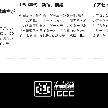
1990年代 新宿」前編
イアセ
戦略性が
今回から、新企画「ゲームセンター聖地巡
カプコンは
礼」の連載がスタートします。当研究所・所
のアーケ
長の大堀康祐氏と、ゲームディレクターであ
してきた
プさいい
り当研究所のライターとしても協力いただい
トリートフ
感じの2D
ている見城こうじ氏のお2人が、1980～1[…]
登場した『
すぎない
 インディ