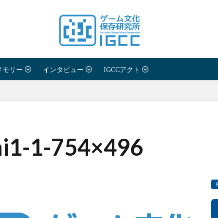
メモリー
インタビュー
IGCCアクト
hi1-1-754×496