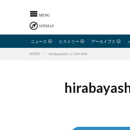
ニュース
ヒストリー
アーカイブス
hirabayashi1-1-754×496
HOME
hirabayas