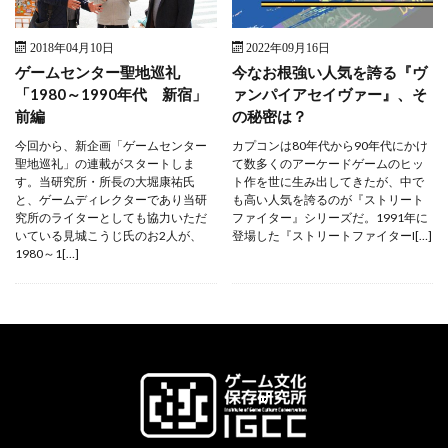
2018年04月10日
2022年09月16日
ゲームセンター聖地巡礼
今なお根強い人気を誇る『ヴ
「1980～1990年代 新宿」
ァンパイアセイヴァー』、そ
前編
の秘密は？
今回から、新企画「ゲームセンター
カプコンは80年代から90年代にかけ
聖地巡礼」の連載がスタートしま
て数多くのアーケードゲームのヒッ
す。当研究所・所長の大堀康祐氏
ト作を世に生み出してきたが、中で
と、ゲームディレクターであり当研
も高い人気を誇るのが『ストリート
究所のライターとしても協力いただ
ファイター』シリーズだ。1991年に
いている見城こうじ氏のお2人が、
登場した『ストリートファイターI[…]
1980～1[…]