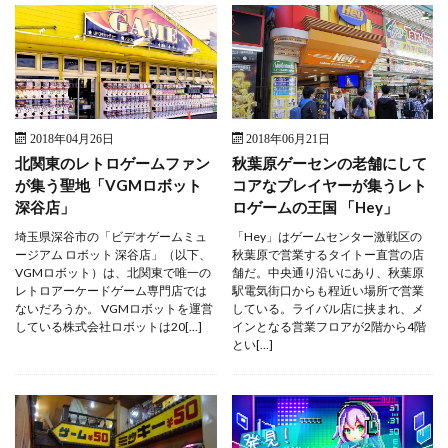
2018年04月26日
2018年06月21日
北関東のレトロゲームファン
秋葉原ゲーセンの老舗にして
が集う聖地「VGMロボット
コアなプレイヤーが集うレト
深谷店」
ロゲームの王国 「Hey」
埼玉県深谷市の「ビデオゲームミュ
「Hey」はゲームセンター激戦区の
ージアム ロボット 深谷店」（以下、
秋葉原で営業するタイトー直営の店
VGMロボット）は、北関東で唯一の
舗だ。中央通り沿いにあり、秋葉原
レトロアーケードゲーム専門店では
駅電気街口からも程近い場所で営業
ないだろうか。 VGMロボットを運営
している。ライバル店に挟まれ、メ
している株式会社ロボットは20[…]
インとなる営業フロアが2階から4階
とい[…]