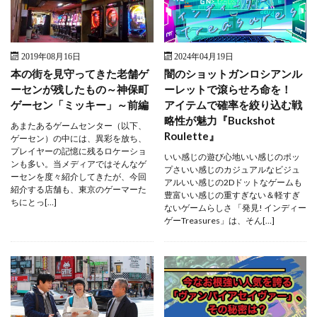
2019年08月16日
2024年04月19日
本の街を見守ってきた老舗ゲ
闇のショットガンロシアンル
ーセンが残したもの～神保町
ーレットで滾らせろ命を！
ゲーセン「ミッキー」～前編
アイテムで確率を絞り込む戦
略性が魅力『Buckshot
あまたあるゲームセンター（以下、
Roulette』
ゲーセン）の中には、異彩を放ち、
プレイヤーの記憶に残るロケーショ
いい感じの遊び心地いい感じのポッ
ンも多い。当メディアではそんなゲ
プさいい感じのカジュアルなビジュ
ーセンを度々紹介してきたが、今回
アルいい感じの2Dドットなゲームも
紹介する店舗も、東京のゲーマーた
豊富いい感じの重すぎない＆軽すぎ
ちにとっ[…]
ないゲームらしさ 「発見! インディー
ゲーTreasures」は、そん[…]