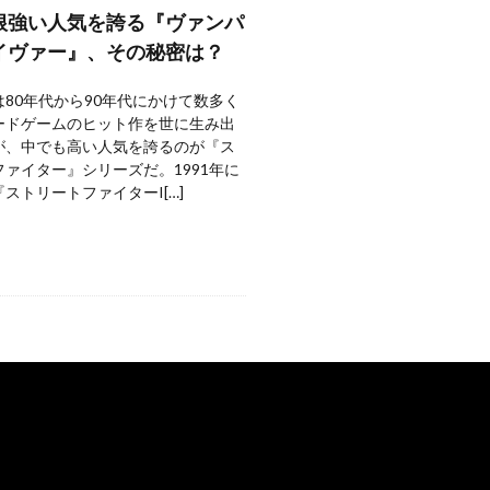
根強い人気を誇る『ヴァンパ
イヴァー』、その秘密は？
80年代から90年代にかけて数多く
ードゲームのヒット作を世に生み出
が、中でも高い人気を誇るのが『ス
ァイター』シリーズだ。1991年に
ストリートファイターI[…]