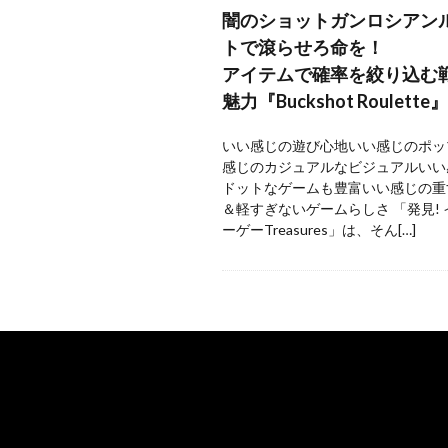
闇のショットガンロシアン
トで滾らせろ命を！
アイテムで確率を絞り込む
魅力『Buckshot Roulette』
いい感じの遊び心地いい感じのポッ
感じのカジュアルなビジュアルいい
ドットなゲームも豊富いい感じの重
＆軽すぎないゲームらしさ 「発見!
ーゲーTreasures」は、そん[…]