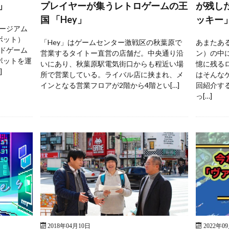
」
プレイヤーが集うレトロゲームの王
が残し
国 「Hey」
ッキー
ージアム
ボット）
「Hey」はゲームセンター激戦区の秋葉原で
あまたあ
ドゲーム
営業するタイトー直営の店舗だ。中央通り沿
ン）の中
ボットを運
いにあり、秋葉原駅電気街口からも程近い場
憶に残る
]
所で営業している。ライバル店に挟まれ、メ
はそんな
インとなる営業フロアが2階から4階とい[…]
回紹介す
っ[…]
2018年04月10日
2022年0