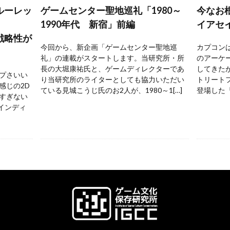
ルーレッ
ゲームセンター聖地巡礼「1980～
今なお
1990年代 新宿」前編
イアセ
戦略性が
今回から、新企画「ゲームセンター聖地巡
カプコンは
礼」の連載がスタートします。当研究所・所
のアーケ
長の大堀康祐氏と、ゲームディレクターであ
してきた
プさいい
り当研究所のライターとしても協力いただい
トリートフ
感じの2D
ている見城こうじ氏のお2人が、1980～1[…]
登場した『
すぎない
 インディ