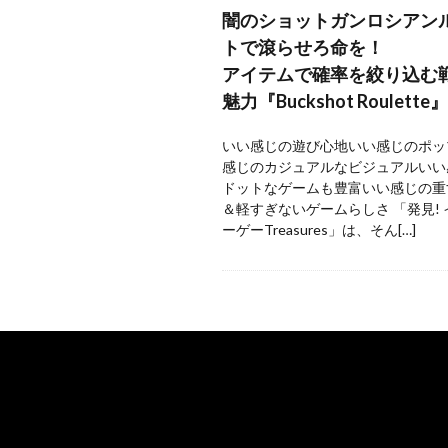
闇のショットガンロシアン
トで滾らせろ命を！
アイテムで確率を絞り込む
魅力『Buckshot Roulette』
いい感じの遊び心地いい感じのポッ
感じのカジュアルなビジュアルいい
ドットなゲームも豊富いい感じの重
＆軽すぎないゲームらしさ 「発見!
ーゲーTreasures」は、そん[…]