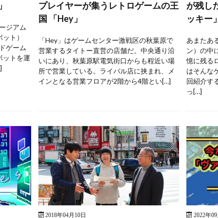
」
プレイヤーが集うレトロゲームの王
が残し
国 「Hey」
ッキー
ージアム
ボット）
「Hey」はゲームセンター激戦区の秋葉原で
あまたあ
ドゲーム
営業するタイトー直営の店舗だ。中央通り沿
ン）の中
ボットを運
いにあり、秋葉原駅電気街口からも程近い場
憶に残る
]
所で営業している。ライバル店に挟まれ、メ
はそんな
インとなる営業フロアが2階から4階とい[…]
回紹介す
っ[…]
2018年04月10日
2022年0