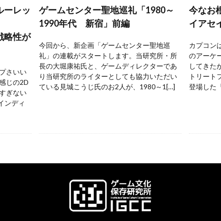
ルーレッ
ゲームセンター聖地巡礼「1980～
今なお
1990年代 新宿」前編
イアセ
戦略性が
今回から、新企画「ゲームセンター聖地巡
カプコンは
礼」の連載がスタートします。当研究所・所
のアーケ
長の大堀康祐氏と、ゲームディレクターであ
してきた
プさいい
り当研究所のライターとしても協力いただい
トリートフ
感じの2D
ている見城こうじ氏のお2人が、1980～1[…]
登場した『
すぎない
 インディ