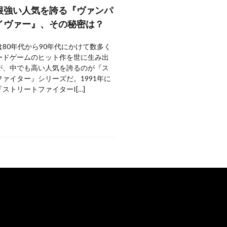
根強い人気を誇る『ヴァンパ
イヴァー』、その秘密は？
80年代から90年代にかけて数多く
ードゲームのヒット作を世に生み出
が、中でも高い人気を誇るのが『ス
ァイター』シリーズだ。1991年に
ストリートファイターI[…]