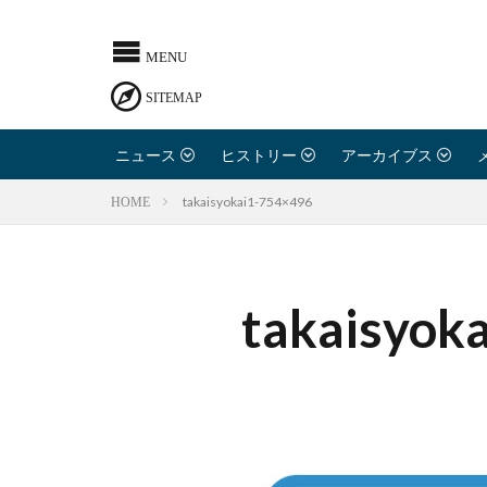
ニュース
ヒストリー
アーカイブス
takaisyokai1-754×496
HOME
takaisyok