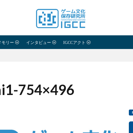
メモリー
インタビュー
IGCCアクト
ai1-754×496