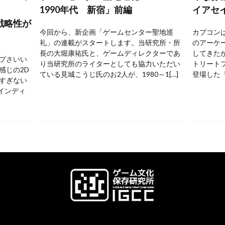
1990年代 新宿」前編
イアセ
戦略性が
今回から、新企画「ゲームセンター聖地巡
カプコンは
礼」の連載がスタートします。当研究所・所
のアーケ
長の大堀康祐氏と、ゲームディレクターであ
してきた
プさいい
り当研究所のライターとしても協力いただい
トリートフ
感じの2D
ている見城こうじ氏のお2人が、1980～1[…]
登場した『
すぎない
 インディ