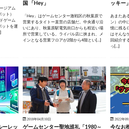
国 「Hey」
ッキー
ージアム
ボット）
「Hey」はゲームセンター激戦区の秋葉原で
あまたあ
ドゲーム
営業するタイトー直営の店舗だ。中央通り沿
ン）の中
ボットを運
いにあり、秋葉原駅電気街口からも程近い場
憶に残る
]
所で営業している。ライバル店に挟まれ、メ
はそんな
インとなる営業フロアが2階から4階とい[…]
回紹介す
っ[…]
2018年04月10日
2022年0
ルーレッ
ゲームセンター聖地巡礼「1980～
今なお