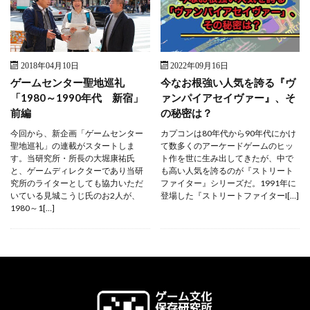
2018年04月10日
2022年09月16日
ゲームセンター聖地巡礼
今なお根強い人気を誇る『ヴ
「1980～1990年代 新宿」
ァンパイアセイヴァー』、そ
前編
の秘密は？
今回から、新企画「ゲームセンター
カプコンは80年代から90年代にかけ
聖地巡礼」の連載がスタートしま
て数多くのアーケードゲームのヒッ
す。当研究所・所長の大堀康祐氏
ト作を世に生み出してきたが、中で
と、ゲームディレクターであり当研
も高い人気を誇るのが『ストリート
究所のライターとしても協力いただ
ファイター』シリーズだ。1991年に
いている見城こうじ氏のお2人が、
登場した『ストリートファイターI[…]
1980～1[…]