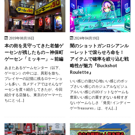
2019年08月16日
2024年04月19日
本の街を見守ってきた老舗ゲ
闇のショットガンロシアンル
ーセンが残したもの～神保町
ーレットで滾らせろ命を！
ゲーセン「ミッキー」～前編
アイテムで確率を絞り込む戦
略性が魅力『Buckshot
あまたあるゲームセンター（以下、
Roulette』
ゲーセン）の中には、異彩を放ち、
プレイヤーの記憶に残るロケーショ
いい感じの遊び心地いい感じのポッ
ンも多い。当メディアではそんなゲ
プさいい感じのカジュアルなビジュ
ーセンを度々紹介してきたが、今回
アルいい感じの2Dドットなゲームも
紹介する店舗も、東京のゲーマーた
豊富いい感じの重すぎない＆軽すぎ
ちにとっ[…]
ないゲームらしさ 「発見! インディー
ゲーTreasures」は、そん[…]