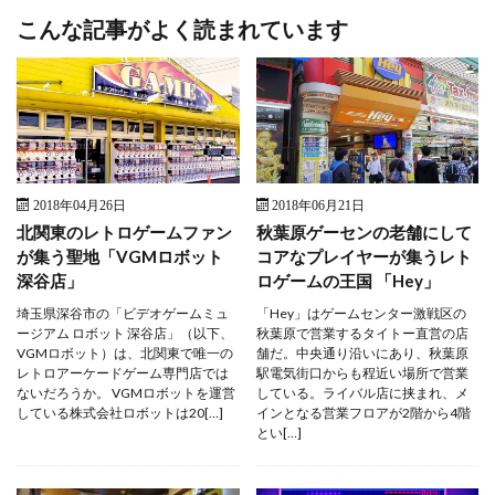
こんな記事がよく読まれています
2018年04月26日
2018年06月21日
北関東のレトロゲームファン
秋葉原ゲーセンの老舗にして
が集う聖地「VGMロボット
コアなプレイヤーが集うレト
深谷店」
ロゲームの王国 「Hey」
埼玉県深谷市の「ビデオゲームミュ
「Hey」はゲームセンター激戦区の
ージアム ロボット 深谷店」（以下、
秋葉原で営業するタイトー直営の店
VGMロボット）は、北関東で唯一の
舗だ。中央通り沿いにあり、秋葉原
レトロアーケードゲーム専門店では
駅電気街口からも程近い場所で営業
ないだろうか。 VGMロボットを運営
している。ライバル店に挟まれ、メ
している株式会社ロボットは20[…]
インとなる営業フロアが2階から4階
とい[…]