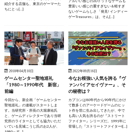
アルいい感じの2Dドットなゲームも
紹介する店舗も、東京のゲーマーた
豊富いい感じの重すぎない＆軽すぎ
ちにとっ[…]
ないゲームらしさ 「発見! インディー
ゲーTreasures」は、そん[…]
2018年04月10日
2022年09月16日
ゲームセンター聖地巡礼
今なお根強い人気を誇る『ヴ
「1980～1990年代 新宿」
ァンパイアセイヴァー』、そ
前編
の秘密は？
今回から、新企画「ゲームセンター
カプコンは80年代から90年代にかけ
聖地巡礼」の連載がスタートしま
て数多くのアーケードゲームのヒッ
す。当研究所・所長の大堀康祐氏
ト作を世に生み出してきたが、中で
と、ゲームディレクターであり当研
も高い人気を誇るのが『ストリート
究所のライターとしても協力いただ
ファイター』シリーズだ。1991年に
いている見城こうじ氏のお2人が、
登場した『ストリートファイターI[…]
1980～1[…]