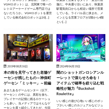
VGMロボット）は、北関東で唯一の
舗だ。中央通り沿いにあり、秋葉原
レトロアーケードゲーム専門店では
駅電気街口からも程近い場所で営業
ないだろうか。 VGMロボットを運営
している。ライバル店に挟まれ、メ
している株式会社ロボットは20[…]
インとなる営業フロアが2階から4階
とい[…]
2019年08月16日
2024年04月19日
本の街を見守ってきた老舗ゲ
闇のショットガンロシアンル
ーセンが残したもの～神保町
ーレットで滾らせろ命を！
ゲーセン「ミッキー」～前編
アイテムで確率を絞り込む戦
略性が魅力『Buckshot
あまたあるゲームセンター（以下、
Roulette』
ゲーセン）の中には、異彩を放ち、
プレイヤーの記憶に残るロケーショ
いい感じの遊び心地いい感じのポッ
ンも多い。当メディアではそんなゲ
プさいい感じのカジュアルなビジュ
ーセンを度々紹介してきたが、今回