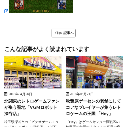
《前の記事へ
こんな記事がよく読まれています
2018年04月26日
2018年06月21日
北関東のレトロゲームファン
秋葉原ゲーセンの老舗にして
が集う聖地「VGMロボット
コアなプレイヤーが集うレト
深谷店」
ロゲームの王国 「Hey」
埼玉県深谷市の「ビデオゲームミュ
「Hey」はゲームセンター激戦区の
ージアム ロボット 深谷店」（以下、
秋葉原で営業するタイトー直営の店