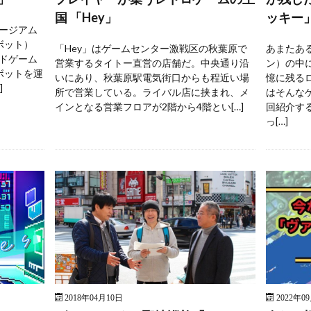
国 「Hey」
ッキー
ージアム
ボット）
「Hey」はゲームセンター激戦区の秋葉原で
あまたあ
ドゲーム
営業するタイトー直営の店舗だ。中央通り沿
ン）の中
ボットを運
いにあり、秋葉原駅電気街口からも程近い場
憶に残る
]
所で営業している。ライバル店に挟まれ、メ
はそんな
インとなる営業フロアが2階から4階とい[…]
回紹介す
っ[…]
2018年04月10日
2022年0