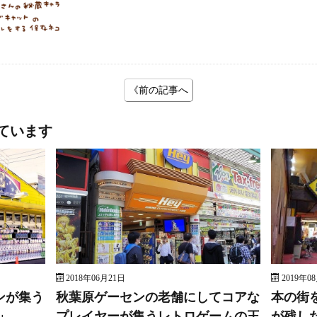
《前の記事へ
ています
2018年06月21日
2019年0
ンが集う
秋葉原ゲーセンの老舗にしてコアな
本の街
」
プレイヤーが集うレトロゲームの王
が残し