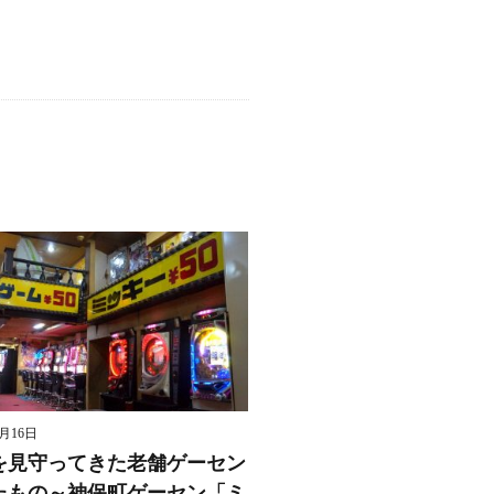
8月16日
を見守ってきた老舗ゲーセン
たもの～神保町ゲーセン「ミ