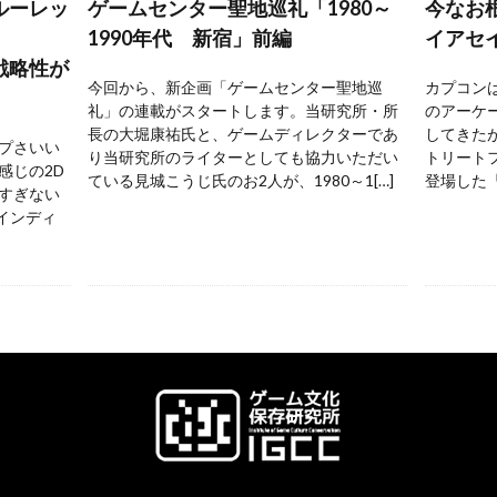
ルーレッ
ゲームセンター聖地巡礼「1980～
今なお
1990年代 新宿」前編
イアセ
戦略性が
今回から、新企画「ゲームセンター聖地巡
カプコンは
礼」の連載がスタートします。当研究所・所
のアーケ
長の大堀康祐氏と、ゲームディレクターであ
してきた
プさいい
り当研究所のライターとしても協力いただい
トリートフ
感じの2D
ている見城こうじ氏のお2人が、1980～1[…]
登場した『
すぎない
 インディ