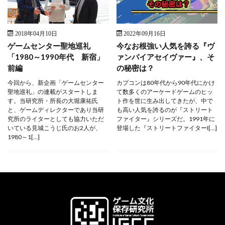
2018年04月10日
2022年09月16日
ゲームセンター聖地巡礼
今なお根強い人気を誇る『ヴ
「1980～1990年代 新宿」
ァンパイアセイヴァー』、そ
前編
の秘密は？
今回から、新企画「ゲームセンター
カプコンは80年代から90年代にかけ
聖地巡礼」の連載がスタートしま
て数多くのアーケードゲームのヒッ
す。当研究所・所長の大堀康祐氏
ト作を世に生み出してきたが、中で
と、ゲームディレクターであり当研
も高い人気を誇るのが『ストリート
究所のライターとしても協力いただ
ファイター』シリーズだ。1991年に
いている見城こうじ氏のお2人が、
登場した『ストリートファイターI[…]
1980～1[…]