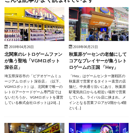
2018年04月26日
2018年06月21日
北関東のレトロゲームファン
秋葉原ゲーセンの老舗にして
が集う聖地「VGMロボット
コアなプレイヤーが集うレト
深谷店」
ロゲームの王国 「Hey」
埼玉県深谷市の「ビデオゲームミュ
「Hey」はゲームセンター激戦区の
ージアム ロボット 深谷店」（以下、
秋葉原で営業するタイトー直営の店
VGMロボット）は、北関東で唯一の
舗だ。中央通り沿いにあり、秋葉原
レトロアーケードゲーム専門店では
駅電気街口からも程近い場所で営業
ないだろうか。 VGMロボットを運営
している。ライバル店に挟まれ、メ
している株式会社ロボットは20[…]
インとなる営業フロアが2階から4階
とい[…]