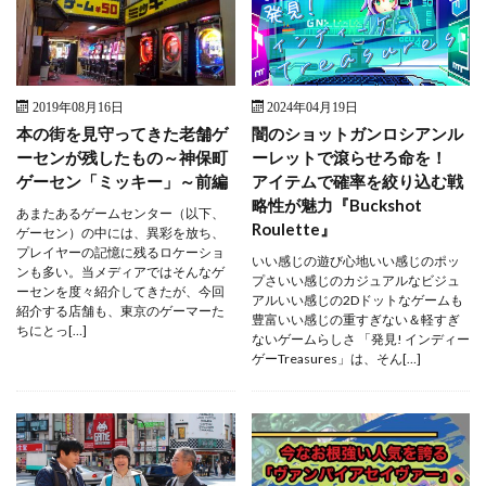
2019年08月16日
2024年04月19日
本の街を見守ってきた老舗ゲ
闇のショットガンロシアンル
ーセンが残したもの～神保町
ーレットで滾らせろ命を！
ゲーセン「ミッキー」～前編
アイテムで確率を絞り込む戦
略性が魅力『Buckshot
あまたあるゲームセンター（以下、
Roulette』
ゲーセン）の中には、異彩を放ち、
プレイヤーの記憶に残るロケーショ
いい感じの遊び心地いい感じのポッ
ンも多い。当メディアではそんなゲ
プさいい感じのカジュアルなビジュ
ーセンを度々紹介してきたが、今回
アルいい感じの2Dドットなゲームも
紹介する店舗も、東京のゲーマーた
豊富いい感じの重すぎない＆軽すぎ
ちにとっ[…]
ないゲームらしさ 「発見! インディー
ゲーTreasures」は、そん[…]