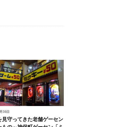
8月16日
を見守ってきた老舗ゲーセン
たもの～神保町ゲーセン「ミ