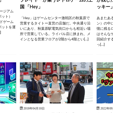
国 「Hey」
ッキー
ージアム
ボット）
「Hey」はゲームセンター激戦区の秋葉原で
あまたあ
ドゲーム
営業するタイトー直営の店舗だ。中央通り沿
ン）の中
ボットを運
いにあり、秋葉原駅電気街口からも程近い場
憶に残る
]
所で営業している。ライバル店に挟まれ、メ
はそんな
インとなる営業フロアが2階から4階とい[…]
回紹介す
っ[…]
2018年04月10日
2022年0