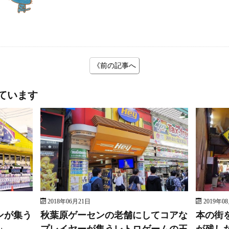
《前の記事へ
ています
2018年06月21日
2019年0
ンが集う
秋葉原ゲーセンの老舗にしてコアな
本の街
」
プレイヤーが集うレトロゲームの王
が残し