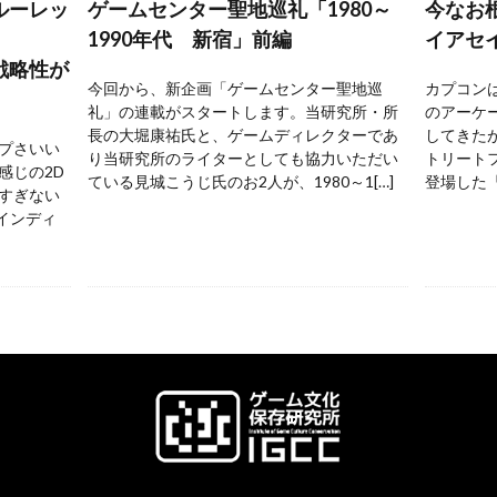
ルーレッ
ゲームセンター聖地巡礼「1980～
今なお
1990年代 新宿」前編
イアセ
戦略性が
今回から、新企画「ゲームセンター聖地巡
カプコンは
礼」の連載がスタートします。当研究所・所
のアーケ
長の大堀康祐氏と、ゲームディレクターであ
してきた
プさいい
り当研究所のライターとしても協力いただい
トリートフ
感じの2D
ている見城こうじ氏のお2人が、1980～1[…]
登場した『
すぎない
 インディ