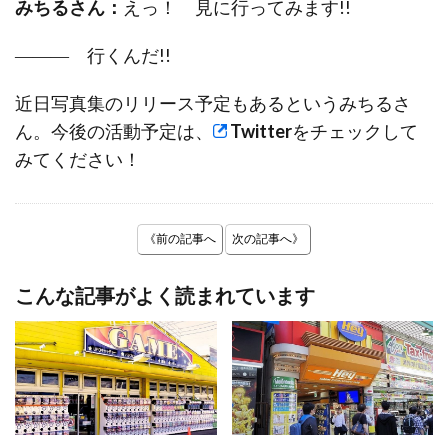
みちるさん：
えっ！ 見に行ってみます!!
――― 行くんだ!!
近日写真集のリリース予定もあるというみちるさ
ん。今後の活動予定は、
Twitter
をチェックして
みてください！
《前の記事へ
次の記事へ》
こんな記事がよく読まれています