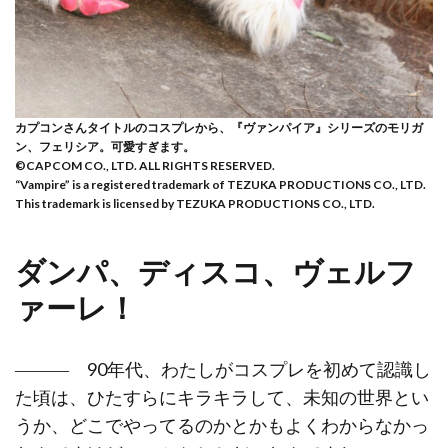
カプコンさんタイトルのコスプレから、『ヴァンパイア』シリーズのモリガ
ン、フェリシア。可愛すぎます。
©CAPCOM CO., LTD. ALL RIGHTS RESERVED.
“Vampire” is a registered trademark of TEZUKA PRODUCTIONS CO., LTD.
This trademark is licensed by TEZUKA PRODUCTIONS CO., LTD.
ダンパ、ディスコ、ヴェルフ
ァーレ！
――― 90年代、わたしがコスプレを初めて認識し
た頃は、ひたすらにキラキラして、未知の世界とい
うか、どこでやってるのかとかもよくわからなかっ