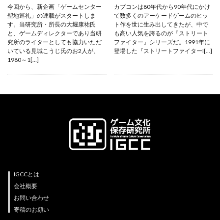
今回から、新企画「ゲームセンター
カプコンは80年代から90年代にかけ
聖地巡礼」の連載がスタートしま
て数多くのアーケードゲームのヒッ
す。当研究所・所長の大堀康祐氏
ト作を世に生み出してきたが、中で
と、ゲームディレクターであり当研
も高い人気を誇るのが『ストリート
究所のライターとしても協力いただ
ファイター』シリーズだ。1991年に
いている見城こうじ氏のお2人が、
登場した『ストリートファイターI[…]
1980～1[…]
IGCCとは
会社概要
お問い合わせ
寄稿のお願い