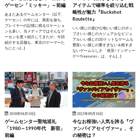
ゲーセン「ミッキー」～前編
アイテムで確率を絞り込む戦
略性が魅力『Buckshot
あまたあるゲームセンター（以下、
Roulette』
ゲーセン）の中には、異彩を放ち、
プレイヤーの記憶に残るロケーショ
いい感じの遊び心地いい感じのポッ
ンも多い。当メディアではそんなゲ
プさいい感じのカジュアルなビジュ
ーセンを度々紹介してきたが、今回
アルいい感じの2Dドットなゲームも
紹介する店舗も、東京のゲーマーた
豊富いい感じの重すぎない＆軽すぎ
ちにとっ[…]
ないゲームらしさ 「発見! インディー
ゲーTreasures」は、そん[…]
2018年04月10日
2022年09月16日
ゲームセンター聖地巡礼
今なお根強い人気を誇る『ヴ
「1980～1990年代 新宿」
ァンパイアセイヴァー』、そ
前編
の秘密は？