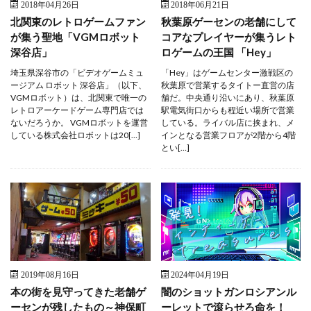
2018年04月26日
2018年06月21日
北関東のレトロゲームファン
秋葉原ゲーセンの老舗にして
が集う聖地「VGMロボット
コアなプレイヤーが集うレト
深谷店」
ロゲームの王国 「Hey」
埼玉県深谷市の「ビデオゲームミュ
「Hey」はゲームセンター激戦区の
ージアム ロボット 深谷店」（以下、
秋葉原で営業するタイトー直営の店
VGMロボット）は、北関東で唯一の
舗だ。中央通り沿いにあり、秋葉原
レトロアーケードゲーム専門店では
駅電気街口からも程近い場所で営業
ないだろうか。 VGMロボットを運営
している。ライバル店に挟まれ、メ
している株式会社ロボットは20[…]
インとなる営業フロアが2階から4階
とい[…]
2019年08月16日
2024年04月19日
本の街を見守ってきた老舗ゲ
闇のショットガンロシアンル
ーセンが残したもの～神保町
ーレットで滾らせろ命を！