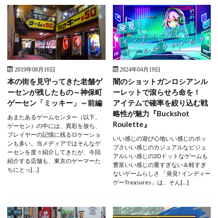
2019年08月16日
2024年04月19日
本の街を見守ってきた老舗ゲ
闇のショットガンロシアンル
ーセンが残したもの～神保町
ーレットで滾らせろ命を！
ゲーセン「ミッキー」～前編
アイテムで確率を絞り込む戦
略性が魅力『Buckshot
あまたあるゲームセンター（以下、
Roulette』
ゲーセン）の中には、異彩を放ち、
プレイヤーの記憶に残るロケーショ
いい感じの遊び心地いい感じのポッ
ンも多い。当メディアではそんなゲ
プさいい感じのカジュアルなビジュ
ーセンを度々紹介してきたが、今回
アルいい感じの2Dドットなゲームも
紹介する店舗も、東京のゲーマーた
豊富いい感じの重すぎない＆軽すぎ
ちにとっ[…]
ないゲームらしさ 「発見! インディー
ゲーTreasures」は、そん[…]