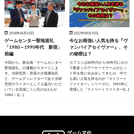
2018年04月10日
2022年09月16日
ゲームセンター聖地巡礼
今なお根強い人気を誇る『ヴ
「1980～1990年代 新宿」
ァンパイアセイヴァー』、そ
前編
の秘密は？
今回から、新企画「ゲームセンター
カプコンは80年代から90年代にかけ
聖地巡礼」の連載がスタートしま
て数多くのアーケードゲームのヒッ
す。当研究所・所長の大堀康祐氏
ト作を世に生み出してきたが、中で
と、ゲームディレクターであり当研
も高い人気を誇るのが『ストリート
究所のライターとしても協力いただ
ファイター』シリーズだ。1991年に
いている見城こうじ氏のお2人が、
登場した『ストリートファイターI[…]
1980～1[…]