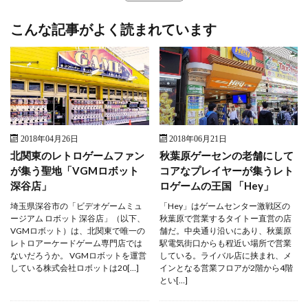
こんな記事がよく読まれています
2018年04月26日
2018年06月21日
北関東のレトロゲームファン
秋葉原ゲーセンの老舗にして
が集う聖地「VGMロボット
コアなプレイヤーが集うレト
深谷店」
ロゲームの王国 「Hey」
埼玉県深谷市の「ビデオゲームミュ
「Hey」はゲームセンター激戦区の
ージアム ロボット 深谷店」（以下、
秋葉原で営業するタイトー直営の店
VGMロボット）は、北関東で唯一の
舗だ。中央通り沿いにあり、秋葉原
レトロアーケードゲーム専門店では
駅電気街口からも程近い場所で営業
ないだろうか。 VGMロボットを運営
している。ライバル店に挟まれ、メ
している株式会社ロボットは20[…]
インとなる営業フロアが2階から4階
とい[…]