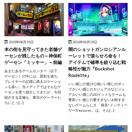
2019年08月16日
2024年04月19日
本の街を見守ってきた老舗ゲ
闇のショットガンロシアンル
ーセンが残したもの～神保町
ーレットで滾らせろ命を！
ゲーセン「ミッキー」～前編
アイテムで確率を絞り込む戦
略性が魅力『Buckshot
あまたあるゲームセンター（以下、
Roulette』
ゲーセン）の中には、異彩を放ち、
プレイヤーの記憶に残るロケーショ
いい感じの遊び心地いい感じのポッ
ンも多い。当メディアではそんなゲ
プさいい感じのカジュアルなビジュ
ーセンを度々紹介してきたが、今回
アルいい感じの2Dドットなゲームも
紹介する店舗も、東京のゲーマーた
豊富いい感じの重すぎない＆軽すぎ
ちにとっ[…]
ないゲームらしさ 「発見! インディー
ゲーTreasures」は、そん[…]