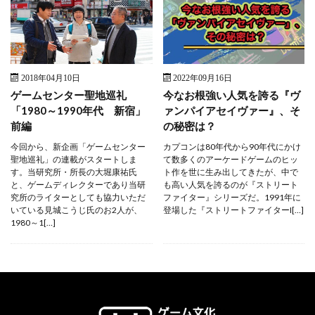
2018年04月10日
2022年09月16日
ゲームセンター聖地巡礼
今なお根強い人気を誇る『ヴ
「1980～1990年代 新宿」
ァンパイアセイヴァー』、そ
前編
の秘密は？
今回から、新企画「ゲームセンター
カプコンは80年代から90年代にかけ
聖地巡礼」の連載がスタートしま
て数多くのアーケードゲームのヒッ
す。当研究所・所長の大堀康祐氏
ト作を世に生み出してきたが、中で
と、ゲームディレクターであり当研
も高い人気を誇るのが『ストリート
究所のライターとしても協力いただ
ファイター』シリーズだ。1991年に
いている見城こうじ氏のお2人が、
登場した『ストリートファイターI[…]
1980～1[…]