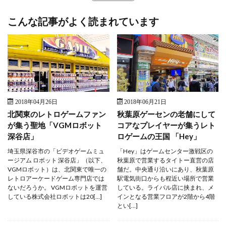
こんな記事がよく読まれています
2018年04月26日
2018年06月21日
北関東のレトロゲームファン
秋葉原ゲーセンの老舗にして
が集う聖地「VGMロボット
コアなプレイヤーが集うレト
深谷店」
ロゲームの王国 「Hey」
埼玉県深谷市の「ビデオゲームミュ
「Hey」はゲームセンター激戦区の
ージアム ロボット 深谷店」（以下、
秋葉原で営業するタイトー直営の店
VGMロボット）は、北関東で唯一の
舗だ。中央通り沿いにあり、秋葉原
レトロアーケードゲーム専門店では
駅電気街口からも程近い場所で営業
ないだろうか。 VGMロボットを運営
している。ライバル店に挟まれ、メ
している株式会社ロボットは20[…]
インとなる営業フロアが2階から4階
とい[…]