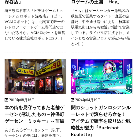
深谷店」
ロゲームの王国 「Hey」
埼玉県深谷市の「ビデオゲームミュ
「Hey」はゲームセンター激戦区の
ージアム ロボット 深谷店」（以下、
秋葉原で営業するタイトー直営の店
VGMロボット）は、北関東で唯一の
舗だ。中央通り沿いにあり、秋葉原
レトロアーケードゲーム専門店では
駅電気街口からも程近い場所で営業
ないだろうか。 VGMロボットを運営
している。ライバル店に挟まれ、メ
している株式会社ロボットは20[…]
インとなる営業フロアが2階から4階
とい[…]
2019年08月16日
2024年04月19日
本の街を見守ってきた老舗ゲ
闇のショットガンロシアンル
ーセンが残したもの～神保町
ーレットで滾らせろ命を！
ゲーセン「ミッキー」～前編
アイテムで確率を絞り込む戦
略性が魅力『Buckshot
あまたあるゲームセンター（以下、
Roulette』
ゲーセン）の中には、異彩を放ち、