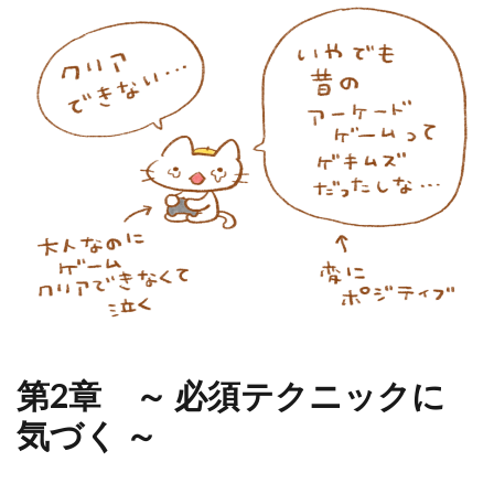
第2章 ～ 必須テクニックに
気づく ～