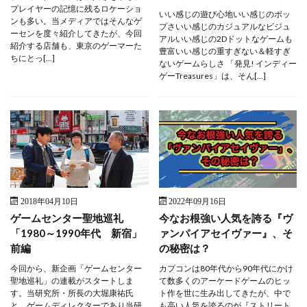
プレイヤーの記憶に残るロケーショ
いい感じの遊び心地いい感じのポッ
ンも多い。当メディアではそんなゲ
プさいい感じのカジュアルなビジュ
ーセンを度々紹介してきたが、今回
アルいい感じの2Dドットなゲームも
紹介する店舗も、東京のゲーマーた
豊富いい感じの重すぎない＆軽すぎ
ちにとっ[…]
ないゲームらしさ 「発見! インディー
ゲーTreasures」は、そん[…]
2018年04月10日
2022年09月16日
ゲームセンター聖地巡礼
今なお根強い人気を誇る『ヴ
「1980～1990年代 新宿」
ァンパイアセイヴァー』、そ
前編
の秘密は？
今回から、新企画「ゲームセンター
カプコンは80年代から90年代にかけ
聖地巡礼」の連載がスタートしま
て数多くのアーケードゲームのヒッ
す。当研究所・所長の大堀康祐氏
ト作を世に生み出してきたが、中で
と、ゲームディレクターであり当研
も高い人気を誇るのが『ストリート