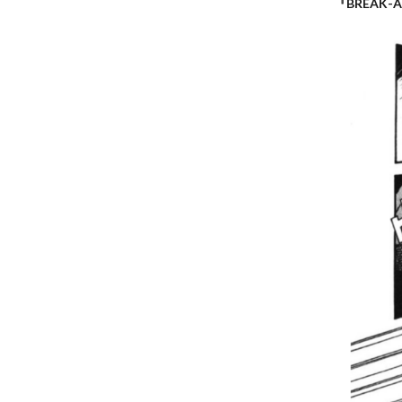
『BREAK