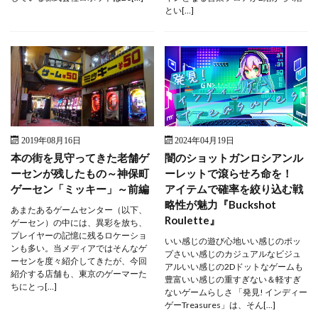
とい[…]
2019年08月16日
2024年04月19日
本の街を見守ってきた老舗ゲ
闇のショットガンロシアンル
ーセンが残したもの～神保町
ーレットで滾らせろ命を！
ゲーセン「ミッキー」～前編
アイテムで確率を絞り込む戦
略性が魅力『Buckshot
あまたあるゲームセンター（以下、
Roulette』
ゲーセン）の中には、異彩を放ち、
プレイヤーの記憶に残るロケーショ
いい感じの遊び心地いい感じのポッ
ンも多い。当メディアではそんなゲ
プさいい感じのカジュアルなビジュ
ーセンを度々紹介してきたが、今回
アルいい感じの2Dドットなゲームも
紹介する店舗も、東京のゲーマーた
豊富いい感じの重すぎない＆軽すぎ
ちにとっ[…]
ないゲームらしさ 「発見! インディー
ゲーTreasures」は、そん[…]