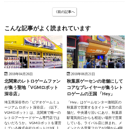
《前の記事へ
こんな記事がよく読まれています
2018年04月26日
2018年06月21日
北関東のレトロゲームファン
秋葉原ゲーセンの老舗にして
が集う聖地「VGMロボット
コアなプレイヤーが集うレト
深谷店」
ロゲームの王国 「Hey」
埼玉県深谷市の「ビデオゲームミュ
「Hey」はゲームセンター激戦区の
ージアム ロボット 深谷店」（以下、
秋葉原で営業するタイトー直営の店
VGMロボット）は、北関東で唯一の
舗だ。中央通り沿いにあり、秋葉原
レトロアーケードゲーム専門店では
駅電気街口からも程近い場所で営業
ないだろうか。 VGMロボットを運営
している。ライバル店に挟まれ、メ
している株式会社ロボットは20[…]
インとなる営業フロアが2階から4階