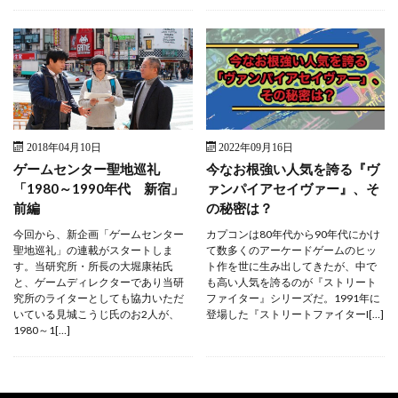
2018年04月10日
2022年09月16日
ゲームセンター聖地巡礼
今なお根強い人気を誇る『ヴ
「1980～1990年代 新宿」
ァンパイアセイヴァー』、そ
前編
の秘密は？
今回から、新企画「ゲームセンター
カプコンは80年代から90年代にかけ
聖地巡礼」の連載がスタートしま
て数多くのアーケードゲームのヒッ
す。当研究所・所長の大堀康祐氏
ト作を世に生み出してきたが、中で
と、ゲームディレクターであり当研
も高い人気を誇るのが『ストリート
究所のライターとしても協力いただ
ファイター』シリーズだ。1991年に
いている見城こうじ氏のお2人が、
登場した『ストリートファイターI[…]
1980～1[…]