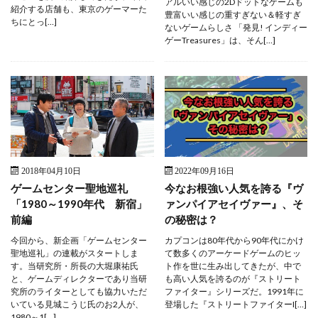
アルいい感じの2Dドットなゲームも
紹介する店舗も、東京のゲーマーた
豊富いい感じの重すぎない＆軽すぎ
ちにとっ[…]
ないゲームらしさ 「発見! インディー
ゲーTreasures」は、そん[…]
2018年04月10日
2022年09月16日
ゲームセンター聖地巡礼
今なお根強い人気を誇る『ヴ
「1980～1990年代 新宿」
ァンパイアセイヴァー』、そ
前編
の秘密は？
今回から、新企画「ゲームセンター
カプコンは80年代から90年代にかけ
聖地巡礼」の連載がスタートしま
て数多くのアーケードゲームのヒッ
す。当研究所・所長の大堀康祐氏
ト作を世に生み出してきたが、中で
と、ゲームディレクターであり当研
も高い人気を誇るのが『ストリート
究所のライターとしても協力いただ
ファイター』シリーズだ。1991年に
いている見城こうじ氏のお2人が、
登場した『ストリートファイターI[…]
1980～1[…]