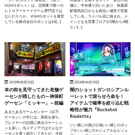
VGMロボット）は、北関東で唯一の
舗だ。中央通り沿いにあり、秋葉原
レトロアーケードゲーム専門店では
駅電気街口からも程近い場所で営業
ないだろうか。 VGMロボットを運営
している。ライバル店に挟まれ、メ
している株式会社ロボットは20[…]
インとなる営業フロアが2階から4階
とい[…]
2019年08月16日
2024年04月19日
本の街を見守ってきた老舗ゲ
闇のショットガンロシアンル
ーセンが残したもの～神保町
ーレットで滾らせろ命を！
ゲーセン「ミッキー」～前編
アイテムで確率を絞り込む戦
略性が魅力『Buckshot
あまたあるゲームセンター（以下、
Roulette』
ゲーセン）の中には、異彩を放ち、
プレイヤーの記憶に残るロケーショ
いい感じの遊び心地いい感じのポッ
ンも多い。当メディアではそんなゲ
プさいい感じのカジュアルなビジュ
ーセンを度々紹介してきたが、今回