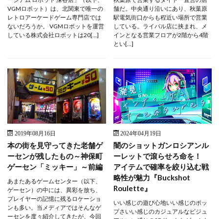
VGMロボット）は、北関東で唯一の
舗だ。中央通り沿いにあり、秋葉原
レトロアーケードゲーム専門店では
駅電気街口からも程近い場所で営業
ないだろうか。 VGMロボットを運営
している。ライバル店に挟まれ、メ
している株式会社ロボットは20[…]
インとなる営業フロアが2階から4階
とい[…]
2019年08月16日
2024年04月19日
本の街を見守ってきた老舗ゲ
闇のショットガンロシアンル
ーセンが残したもの～神保町
ーレットで滾らせろ命を！
ゲーセン「ミッキー」～前編
アイテムで確率を絞り込む戦
略性が魅力『Buckshot
あまたあるゲームセンター（以下、
Roulette』
ゲーセン）の中には、異彩を放ち、
プレイヤーの記憶に残るロケーショ
いい感じの遊び心地いい感じのポッ
ンも多い。当メディアではそんなゲ
プさいい感じのカジュアルなビジュ
ーセンを度々紹介してきたが、今回