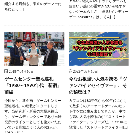
アルいい感じの2Dドットなゲームも
紹介する店舗も、東京のゲーマーた
豊富いい感じの重すぎない＆軽すぎ
ちにとっ[…]
ないゲームらしさ 「発見! インディー
ゲーTreasures」は、そん[…]
2018年04月10日
2022年09月16日
ゲームセンター聖地巡礼
今なお根強い人気を誇る『ヴ
「1980～1990年代 新宿」
ァンパイアセイヴァー』、そ
前編
の秘密は？
今回から、新企画「ゲームセンター
カプコンは80年代から90年代にかけ
聖地巡礼」の連載がスタートしま
て数多くのアーケードゲームのヒッ
す。当研究所・所長の大堀康祐氏
ト作を世に生み出してきたが、中で
と、ゲームディレクターであり当研
も高い人気を誇るのが『ストリート
究所のライターとしても協力いただ
ファイター』シリーズだ。1991年に
いている見城こうじ氏のお2人が、
登場した『ストリートファイターI[…]
1980～1[…]