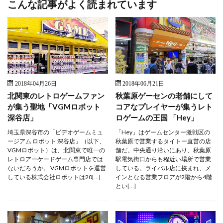
こんな記事がよく読まれています
2018年04月26日
2018年06月21日
北関東のレトロゲームファン
秋葉原ゲーセンの老舗にして
が集う聖地「VGMロボット
コアなプレイヤーが集うレト
深谷店」
ロゲームの王国 「Hey」
埼玉県深谷市の「ビデオゲームミュ
「Hey」はゲームセンター激戦区の
ージアム ロボット 深谷店」（以下、
秋葉原で営業するタイトー直営の店
VGMロボット）は、北関東で唯一の
舗だ。中央通り沿いにあり、秋葉原
レトロアーケードゲーム専門店では
駅電気街口からも程近い場所で営業
ないだろうか。 VGMロボットを運営
している。ライバル店に挟まれ、メ
している株式会社ロボットは20[…]
インとなる営業フロアが2階から4階
とい[…]