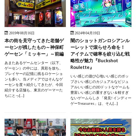
2019年08月16日
2024年04月19日
本の街を見守ってきた老舗ゲ
闇のショットガンロシアンル
ーセンが残したもの～神保町
ーレットで滾らせろ命を！
ゲーセン「ミッキー」～前編
アイテムで確率を絞り込む戦
略性が魅力『Buckshot
あまたあるゲームセンター（以下、
Roulette』
ゲーセン）の中には、異彩を放ち、
プレイヤーの記憶に残るロケーショ
いい感じの遊び心地いい感じのポッ
ンも多い。当メディアではそんなゲ
プさいい感じのカジュアルなビジュ
ーセンを度々紹介してきたが、今回
アルいい感じの2Dドットなゲームも
紹介する店舗も、東京のゲーマーた
豊富いい感じの重すぎない＆軽すぎ
ちにとっ[…]
ないゲームらしさ 「発見! インディー
ゲーTreasures」は、そん[…]