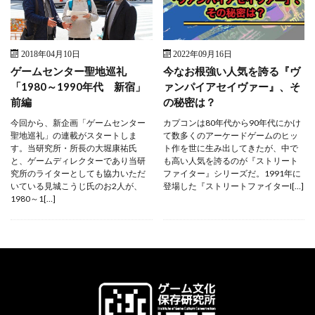
2018年04月10日
2022年09月16日
ゲームセンター聖地巡礼
今なお根強い人気を誇る『ヴ
「1980～1990年代 新宿」
ァンパイアセイヴァー』、そ
前編
の秘密は？
今回から、新企画「ゲームセンター
カプコンは80年代から90年代にかけ
聖地巡礼」の連載がスタートしま
て数多くのアーケードゲームのヒッ
す。当研究所・所長の大堀康祐氏
ト作を世に生み出してきたが、中で
と、ゲームディレクターであり当研
も高い人気を誇るのが『ストリート
究所のライターとしても協力いただ
ファイター』シリーズだ。1991年に
いている見城こうじ氏のお2人が、
登場した『ストリートファイターI[…]
1980～1[…]