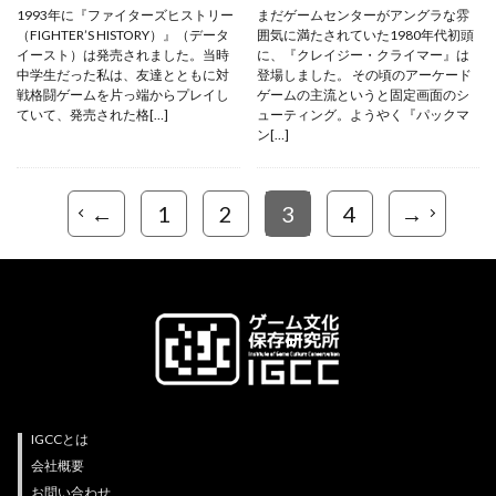
1993年に『ファイターズヒストリー
まだゲームセンターがアングラな雰
（FIGHTER’S HISTORY）』（データ
囲気に満たされていた1980年代初頭
イースト）は発売されました。当時
に、『クレイジー・クライマー』は
中学生だった私は、友達とともに対
登場しました。 その頃のアーケード
戦格闘ゲームを片っ端からプレイし
ゲームの主流というと固定画面のシ
ていて、発売された格[…]
ューティング。ようやく『パックマ
ン[…]
←
1
2
3
4
→
IGCCとは
会社概要
お問い合わせ