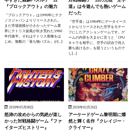
『ブロックアウト』の魅力
道』は今遊んでも熱いゲーム
だった
『ブロックアウト』は1990年にテク
ノスジャパンよりリリースされた。
『空手道』は1984年にデータイース
まだ市場規模が小さかったゲーム業
トからリリースされた空手をモチー
界にテトリス旋風が吹き荒れた1980
フにしたアクションゲームです。ゲ
年代後半。それはテトリス亜種をは
ームの内容を大まかに言うと「CPU
じめ、無数の「落ち物パズル」が[…]
キャラを相手に、空手の試合で何人
勝ち抜けるか」を競うというもので
し[…]
2018年05月08日
2018年02月26日
怒涛の攻めからの気絶が楽し
アーケードゲーム黎明期に燦
かった対戦格闘ゲーム『ファ
然と輝く名作『クレイジー・
イターズヒストリー』
クライマー』