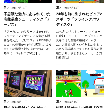
2018年07月24日
2018年07月13日
不思議な魅力にあふれていた
24年も前に生まれたピュアe
高難易度シューティング『ア
スポーツ『フライングパワー
ーガス』
ディスク』
『アーガス』のリリースは1986年。
1991年の『ストリートファイター
シューティングゲームに多大なる影
Ⅱ（以下、ストⅡ）』（カプコン）が
響を与えた『ゼビウス』（1983年/ナ
火をつけた空前の格闘ゲームブー
ムコ）の登場から3年が経過し、よう
ム。人間対人間という対戦のおもし
やくその影響も影を潜めつつあった
ろさを再認識させてくれた同作の登
時期に、ジャレコ(*01)か[…]
場により、さまざまなメーカーが対
戦格闘[…]
2018年06月21日
2018年05月15日
早すぎた難解パズルゲーム
対戦格闘ゲームの元祖『空手