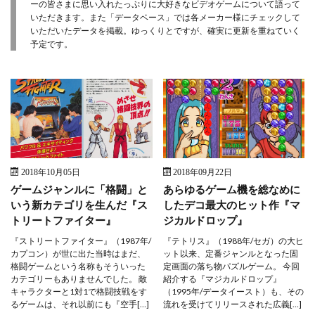
ーの皆さまに思い入れたっぷりに大好きなビデオゲームについて語って
いただきます。また「データベース」では各メーカー様にチェックして
いただいたデータを掲載。ゆっくりとですが、確実に更新を重ねていく
予定です。
2018年10月05日
2018年09月22日
ゲームジャンルに「格闘」と
あらゆるゲーム機を総なめに
いう新カテゴリを生んだ『ス
したデコ最大のヒット作『マ
トリートファイター』
ジカルドロップ』
『ストリートファイター』（1987年/
『テトリス』（1988年/セガ）の大ヒ
カプコン）が世に出た当時はまだ、
ット以来、定番ジャンルとなった固
格闘ゲームという名称もそういった
定画面の落ち物パズルゲーム。 今回
カテゴリーもありませんでした。 敵
紹介する『マジカルドロップ』
キャラクターと1対1で格闘技戦をす
（1995年/データイースト）も、その
るゲームは、それ以前にも『空手[…]
流れを受けてリリースされた広義[…]