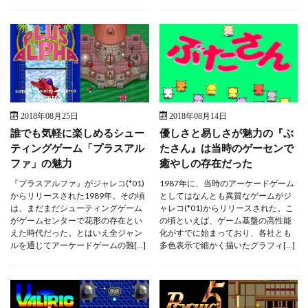
2018年08月25日
2018年08月14日
誰でも気軽に楽しめるシュー
優しさと易しさが魅力の『ぶ
ティングゲーム「プラスアル
たさん』は当時のゲーセンで
ファ」の魅力
癒やしの存在だった
『プラスアルファ』がジャレコ(*01)
1987年に、当時のアーケードゲーム
からリリースされた1989年。その頃
としてはなんとも異質なゲームがジ
は、まだまだシューティングゲーム
ャレコ(*01)からリリースされた。こ
がゲームセンターで花形の存在とい
の頃といえば、ゲーム基盤の高性能
えた時代だった。とはいえ全ジャン
化がすでに始まっており、各社とも
ルを通じてアーケードゲームの難[…]
多色表示で細かく描いたグラフィ[…]