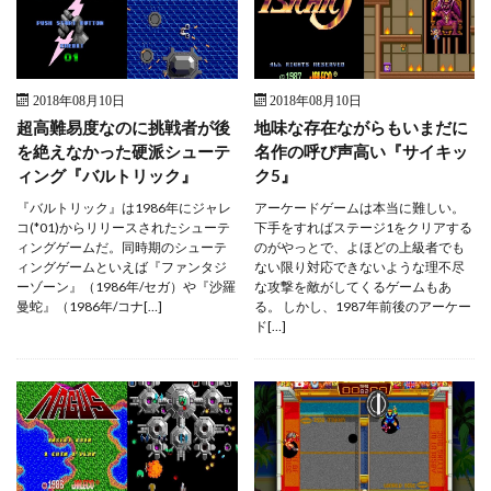
2018年08月10日
2018年08月10日
超高難易度なのに挑戦者が後
地味な存在ながらもいまだに
を絶えなかった硬派シューテ
名作の呼び声高い『サイキッ
ィング『バルトリック』
ク5』
『バルトリック』は1986年にジャレ
アーケードゲームは本当に難しい。
コ(*01)からリリースされたシューテ
下手をすればステージ1をクリアする
ィングゲームだ。同時期のシューテ
のがやっとで、よほどの上級者でも
ィングゲームといえば『ファンタジ
ない限り対応できないような理不尽
ーゾーン』（1986年/セガ）や『沙羅
な攻撃を敵がしてくるゲームもあ
曼蛇』（1986年/コナ[…]
る。 しかし、1987年前後のアーケー
ド[…]