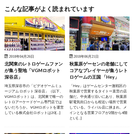
こんな記事がよく読まれています
2018年04月26日
2018年06月21日
北関東のレトロゲームファン
秋葉原ゲーセンの老舗にして
が集う聖地「VGMロボット
コアなプレイヤーが集うレト
深谷店」
ロゲームの王国 「Hey」
埼玉県深谷市の「ビデオゲームミュ
「Hey」はゲームセンター激戦区の
ージアム ロボット 深谷店」（以下、
秋葉原で営業するタイトー直営の店
VGMロボット）は、北関東で唯一の
舗だ。中央通り沿いにあり、秋葉原
レトロアーケードゲーム専門店では
駅電気街口からも程近い場所で営業
ないだろうか。 VGMロボットを運営
している。ライバル店に挟まれ、メ
している株式会社ロボットは20[…]
インとなる営業フロアが2階から4階
とい[…]