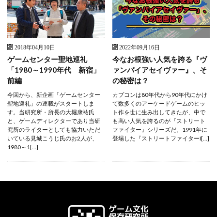
2018年04月10日
2022年09月16日
ゲームセンター聖地巡礼
今なお根強い人気を誇る『ヴ
「1980～1990年代 新宿」
ァンパイアセイヴァー』、そ
前編
の秘密は？
今回から、新企画「ゲームセンター
カプコンは80年代から90年代にかけ
聖地巡礼」の連載がスタートしま
て数多くのアーケードゲームのヒッ
す。当研究所・所長の大堀康祐氏
ト作を世に生み出してきたが、中で
と、ゲームディレクターであり当研
も高い人気を誇るのが『ストリート
究所のライターとしても協力いただ
ファイター』シリーズだ。1991年に
いている見城こうじ氏のお2人が、
登場した『ストリートファイターI[…]
1980～1[…]