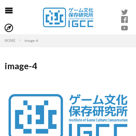
image-4
HOME
image-4