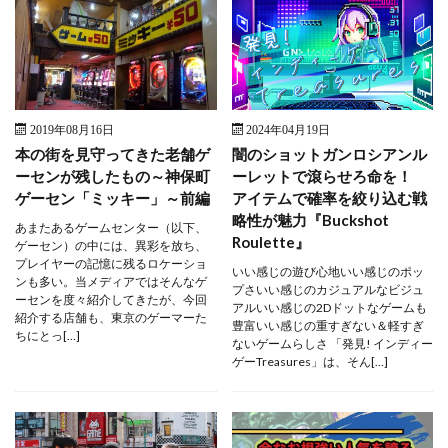
2019年08月16日
2024年04月19日
本の街を見守ってきた老舗ゲ
闇のショットガンロシアンル
ーセンが残したもの～神保町
ーレットで滾らせろ命を！
ゲーセン「ミッキー」～前編
アイテムで確率を絞り込む戦
略性が魅力『Buckshot
あまたあるゲームセンター（以下、
Roulette』
ゲーセン）の中には、異彩を放ち、
プレイヤーの記憶に残るロケーショ
いい感じの遊び心地いい感じのポッ
ンも多い。当メディアではそんなゲ
プさいい感じのカジュアルなビジュ
ーセンを度々紹介してきたが、今回
アルいい感じの2Dドットなゲームも
紹介する店舗も、東京のゲーマーた
豊富いい感じの重すぎない＆軽すぎ
ちにとっ[…]
ないゲームらしさ 「発見! インディー
ゲーTreasures」は、そん[…]