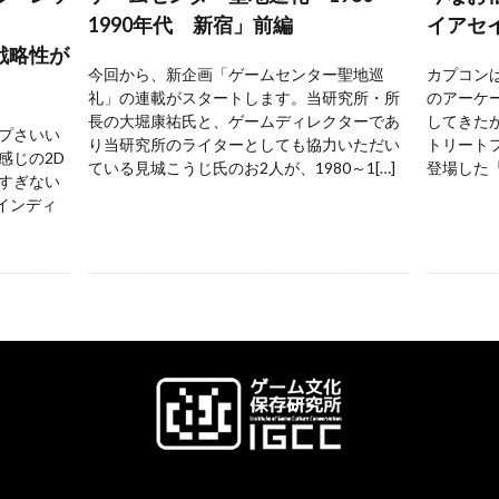
1990年代 新宿」前編
イアセ
戦略性が
今回から、新企画「ゲームセンター聖地巡
カプコンは
礼」の連載がスタートします。当研究所・所
のアーケ
長の大堀康祐氏と、ゲームディレクターであ
してきた
プさいい
り当研究所のライターとしても協力いただい
トリートフ
感じの2D
ている見城こうじ氏のお2人が、1980～1[…]
登場した『
すぎない
 インディ