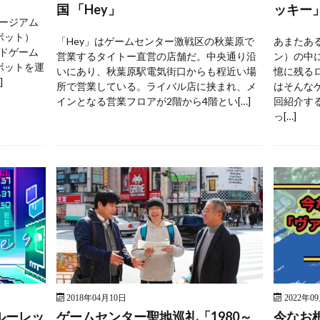
国 「Hey」
ッキー
ージアム
ボット）
「Hey」はゲームセンター激戦区の秋葉原で
あまたあ
ドゲーム
営業するタイトー直営の店舗だ。中央通り沿
ン）の中
ボットを運
いにあり、秋葉原駅電気街口からも程近い場
憶に残る
]
所で営業している。ライバル店に挟まれ、メ
はそんな
インとなる営業フロアが2階から4階とい[…]
回紹介す
っ[…]
2018年04月10日
2022年0
ルーレッ
ゲームセンター聖地巡礼「1980～
今なお